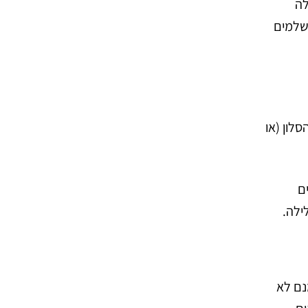
לה
 שלמים
לון (או
ם
ילה.
נם לא