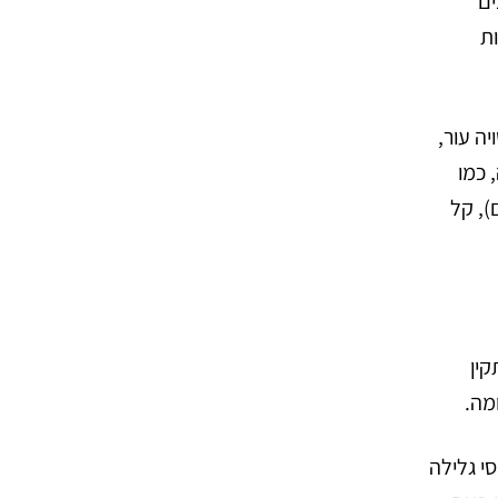
ים
ת
ה עור,
 כמו
), קל
ין
מה.
סי גלילה