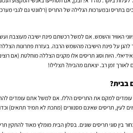
 לעלות ביוקר. מה ז”א? ובכן, אם תסתייעו באנשי המקצוע הנכונ
ים בתריס ובמערכות הגלילה של התריס (רלוונטי גם לגבי מערכו
ווני האוויר והשמש. אם למשל רכשתם פינת ישיבה מעוצבת ועשוי
ד להגן על פינת הישיבה מהשמש הרבה. בעזרת פתרונות הצללה,
ידיאלי. היות וסוג תריסים אלו מקנים הצללה מוחלטת (אם רוצים
לאורך זמן רב. יצאתם מהבית? תצלילו!
 בבית?
 עומדים למקם את התריסים הללו. אם למשל אתם עומדים להתק
ם לעין, תריסים שאינם מסנוורים (מתכת לא תמיד תתאים) וכדו
ור בין סוגי תריסים שונים. בסלון הבית מומלץ מאוד להתקין תרי