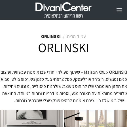
Ski
t
conten
ORLINSKI
/
עמוד הבית
ORLINSKI
Maison XXL x ORLINSKI – שיתוף פעולה ייחודי שבו אומנות עכשווית ועיצוב
פנים נפגשים. ריצ’רד אורלינסקי, פסל צרפתי בעל סגנון ניאו־פופ בולט, מביא
את החזון האומנותי שלו לריהוט מעוצב: שולחנות פיסוליים, מזנונים ויחידות
טלוויזיה מחורצות עם תאורה מגע, וספות מודרניות ונוחות במיוחד. התוצאה
– שילוב מושלם בין יצירת אומנות לרהיט פונקציונלי שמכתיב נוכחות.