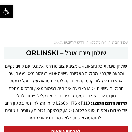
פתח סרגל נ
/
/
עמוד הבית
ריהוט לסלון
חדש: קולקציה 2026
שולחן פינת אוכל – ORLINSKI
שולחן פינת אוכל ORLINSKI מציג עיצוב מודרני ואלגנטי עם קווים נקיים
ומראה יוקרתי. הפלטה העליונה עשויה MDF בגימור מאט פנינה, עם
אפשרות לשילוב קרמיקה מבריקה לקבלת מראה עשיר וקל לניקוי.
הרגליים עשויות MDF בצביעה איכותית בגימור מאט, והבסיס מתכת
בגוון תואם – שילוב המעניק יציבות ומראה קליל וייחודי לחלל.
מידות הדגם המוצג:
L260 x H76 x P110 ס"מ. השולחן זמין במגוון רחב
של מידות נוספות, סוגי פלטות (MDF, קרמיקה, זכוכית), גוונים וגימורים
– להתאמה אישית מלאה מבית דיבאני סנטר.
לפרטים נוספים