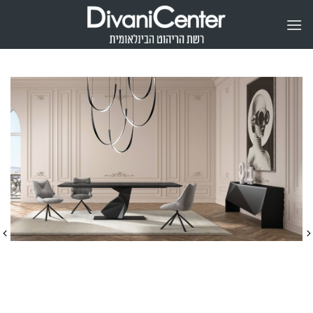
Ski
t
conten