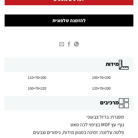
להזמנה טלפונית
מידות
200×76×110
200×76×100
220×76×100
200×76×120
מרכיבים
מסגרת: ברזל צבעוני
גוף: עץ MDF בציפוי לכה מאט
פלטה עליונה: זמינה במגוון מידות, גימורים וצבעים