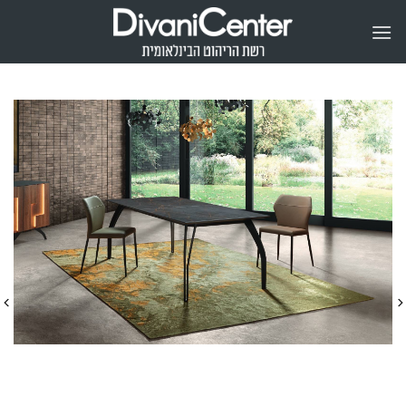
Ski
t
conten