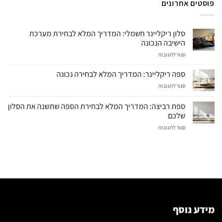
פוסטים אחרונים
סלון ריקליינר חשמלי: המדריך המלא לבחירת מערכת
הישיבה הנכונה
על
סגור לתגובות
סלון
ריקליינר
ספה ריקליינר: המדריך המלא לבחירה נכונה
חשמלי:
על
סגור לתגובות
המדריך
ספה
המלא
ריקליינר:
לבחירת
ספת רביצה: המדריך המלא לבחירת הספה שתשנה את הסלון
המדריך
מערכת
שלכם
המלא
הישיבה
על
סגור לתגובות
לבחירה
הנכונה
ספת
נכונה
רביצה:
המדריך
המלא
לבחירת
הספה
שתשנה
את
הסלון
מידע נוסף
שלכם