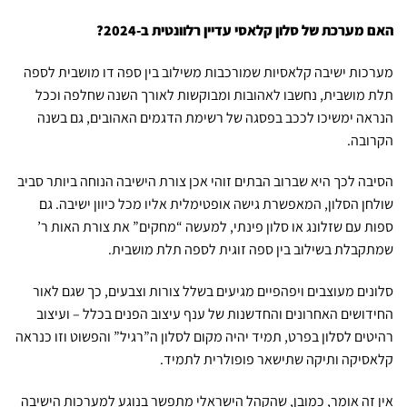
האם מערכת של סלון קלאסי עדיין רלוונטית ב-2024?
מערכות ישיבה קלאסיות שמורכבות משילוב בין ספה דו מושבית לספה
תלת מושבית, נחשבו לאהובות ומבוקשות לאורך השנה שחלפה וככל
הנראה ימשיכו לככב בפסגה של רשימת הדגמים האהובים, גם בשנה
הקרובה.
הסיבה לכך היא שברוב הבתים זוהי אכן צורת הישיבה הנוחה ביותר סביב
שולחן הסלון, המאפשרת גישה אופטימלית אליו מכל כיוון ישיבה. גם
ספות עם שזלונג או סלון פינתי, למעשה “מחקים” את צורת האות ר’
שמתקבלת בשילוב בין ספה זוגית לספה תלת מושבית.
סלונים מעוצבים ויפהפיים מגיעים בשלל צורות וצבעים, כך שגם לאור
החידושים האחרונים והחדשנות של ענף עיצוב הפנים בכלל – ועיצוב
רהיטים לסלון בפרט, תמיד יהיה מקום לסלון ה”רגיל” והפשוט וזו כנראה
קלאסיקה ותיקה שתישאר פופולרית לתמיד.
אין זה אומר, כמובן, שהקהל הישראלי מתפשר בנוגע למערכות הישיבה