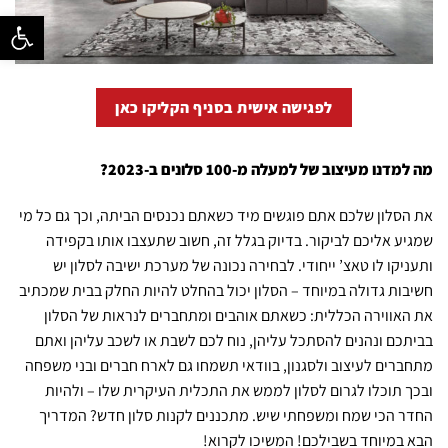
פתח סרגל נ
לפגישה אישית בסניף הקליקו כאן
מה למדנו מעיצוב של למעלה מ-100 סלונים ב-2023?
את הסלון שלכם אתם פוגשים מיד כשאתם נכנסים הביתה, וכך גם כל מי
שמגיע אליכם לביקור. בדיוק בגלל זה, חשוב שתעצבו אותו בקפידה
ותעניקו לו טאצ’ ייחודי. לבחירה נכונה של מערכת ישיבה לסלון יש
חשיבות גדולה במיוחד – הסלון יכול בהחלט להיות החלק בבית שמכתיב
את האווירה הכללית: כשאתם אוהבים ומתחברים לנראות של הסלון
בביתכם ונהנים להסתכל עליהן, נוח לכם לשבת או לשכב עליהן ואתם
מתחברים לעיצוב ולסגנון, בוודאי תשמחו גם לארח חברים ובני משפחה
ובכך תוכלו לגרום לסלון לממש את התכלית העיקרית שלו – ולהיות
החדר הכי שמח ומשפחתי שיש. מתכננים לקנות סלון חדש? המדריך
הבא במיוחד בשבילכם! המשיכו לקרוא!