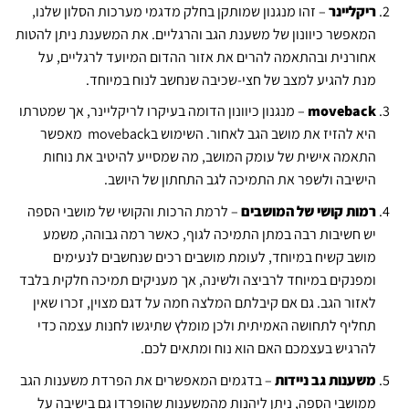
ריקליינר
– זהו מנגנון שמותקן בחלק מדגמי מערכות הסלון שלנו,
המאפשר כיוונון של משענת הגב והרגליים. את המשענת ניתן להטות
אחורנית ובהתאמה להרים את אזור ההדום המיועד לרגליים, על
מנת להגיע למצב של חצי-שכיבה שנחשב לנוח במיוחד.
moveback
– מנגנון כיוונון הדומה בעיקרו לריקליינר, אך שמטרתו
היא להזיז את מושב הגב לאחור. השימוש בmoveback מאפשר
התאמה אישית של עומק המושב, מה שמסייע להיטיב את נוחות
הישיבה ולשפר את התמיכה לגב התחתון של היושב.
רמות קושי של המושבים
– לרמת הרכות והקושי של מושבי הספה
יש חשיבות רבה במתן התמיכה לגוף, כאשר רמה גבוהה, משמע
מושב קשיח במיוחד, לעומת מושבים רכים שנחשבים לנעימים
ומפנקים במיוחד לרביצה ולשינה, אך מעניקים תמיכה חלקית בלבד
לאזור הגב. גם אם קיבלתם המלצה חמה על דגם מצוין, זכרו שאין
תחליף לתחושה האמיתית ולכן מומלץ שתיגשו לחנות עצמה כדי
להרגיש בעצמכם האם הוא נוח ומתאים לכם.
משענות גב ניידות
– בדגמים המאפשרים את הפרדת משענות הגב
ממושבי הספה, ניתן ליהנות מהמשענות שהופרדו גם בישיבה על