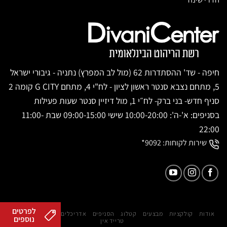
חיפה - שד' ההסתדרות 62 (מול לב המפרץ) נתניה - גיבורי ישראל
5, מתחם נצבא סנטר ראשון לציון - לח"י 4, מתחם G CITY קומה 2
סניף חדש- בני ברק- לח״י 1, מול דיזיין סנטר שעות פעילות
בסניפים: א'-ה': 10:00-20:00 שישי 09:00-15:00 שבת 11:00-
22:00
שירות לקוחות:
9092*
לפרטים
אודות
קולקציות
מבצעים
קטלוג
הסניפים
אדריכלים ומעצבים
המגזין
נוספים
טרייד אין