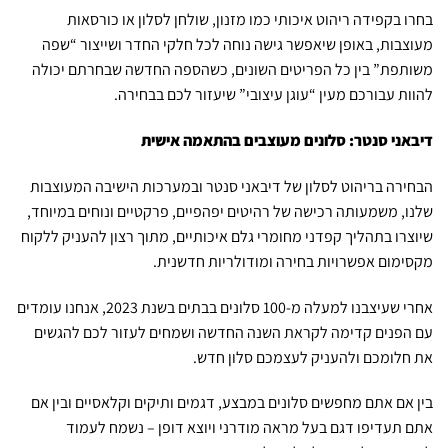
בחרו בקפידה ריהוט איכותי כמו מזנון, שולחן לסלון או כורסאות
מעוצבות, באופן שיאפשר גישה נוחה לכל חלקי החדר ושייצור “שפה
משותפת” בין כל הפריטים השונים, כשהספה החדשה שבחרתם יכולה
להוות עבורכם מעין “עוגן עיצובי” שיעזור לכם בבחירה.
דיבאני סנטר: סלונים מעוצבים בהתאמה אישית
הבחירה בריהוט לסלון של דיבאני סנטר ובמערכות הישיבה המעוצבות
שלנו, משמעותה רכישה של רהיטים יפהפיים, פרקטיים ונוחים במיוחד,
שיוצרו בתהליך קפדני מחומרי גלם איכותיים, מתוך רצון להעניק ללקוח
מקסימום אפשרויות בחירה ומודולריות חדשנית.
אחרי שעיצבנו למעלה מ-100 סלונים בבתים בשנת 2023, אנחנו עומדים
עם הפנים קדימה לקראת השנה החדשה ושמחים לעזור לכם להגשים
את חלומכם ולהעניק לעצמכם סלון חדש.
בין אם אתם מחפשים סלונים במבצע, דגמים ותיקים וקלאסיים ובין אם
אתם תעדיפו דגם בעל מראה מודרני ויוצא דופן – נשמח לעמוד