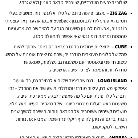
שילובי הצבעים הטרנדיים, שיוצרים מראה מעניין ולא שגרתי.
ZAG
ZIG
– עיצוב יפהפה בדגם של סלון אלגנטי ונוח. מושבים בעלי
תמיכה אופטימלית לגב ומנגנון moveback במראה עדין אך עוצמתי
בו זמנית, אפשרות לכוונון משענות הגב עד למצב שכיבה. צבעוניות
מהממת ומראה דומיננטי שאי אפשר להתעלם ממנו.
CUBE
– ויזואליות ייחודית בדגם במראה “קוביות” שהפך להיות
סמל של סלונים מעוצבים מודרניים, שהם גם יצירת אומנות של ממש.
עיצוב חדשני וגיאומטרי עם משענות גב נשלפות, שמאפשר
מודולריות והתאמה לצרכי ישיבה או שכיבה.
LONG ISLAND
– דגם שהריפוד שלו הוא לבחירתכם, בד או עור
איטלקי משובח, עיצוב מודרני ומודולריות שעושה את ההבדל – זהו
דגם של סלון פינתי עם כל מה שאפשר לבקש ממערכת ישיבה.
משענות ראש בעלות מנגנוני כיוונון, שלד מאסיבי העשוי מעץ מלא,
מושבים קשיחים ששומרים על המראה ונוחות הישיבה למשך שנים
רבות. בדגם זה ניתן להוסיף ריקליינר חשמלי שמביא את נוחות
הישיבה למקסימום.
ANDREA
– העיצוב האיטלקי הידוע בדגם העשוי עור איכותי,