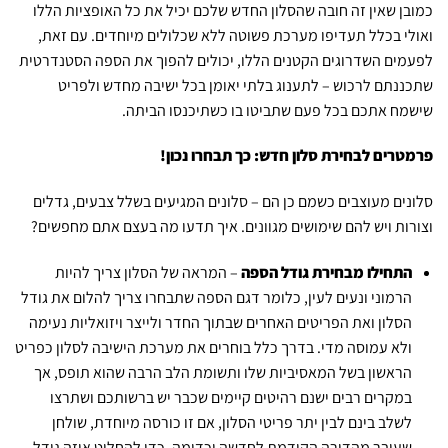
כמובן שאין זה חובה שהסלון החדש שלכם יכיל את כל האופציות הללו
ואולי בכלל תעדיפו מערכת פשוטה ללא שכלולים מיוחדים. עם זאת,
לפעמים השדרוגים הקטנים הללו, יכולים להפוך את הספה הסטנדרטית
שתכננתם לרכוש – לתענוג בלתי יאומן בכל ישיבה מחדש ולפריט
שישמח אתכם בכל פעם שתביטו בו כשתיכנסו הביתה.
פרמטרים לבחירת סלון חדש: כך תבחרו נכון!
סלונים מעוצבים כשמם כן הם – סלונים המגיעים בשלל צבעים, גדלים
וצורות ויש להם שימושים מגוונים. איך תדעו מה בעצם אתם מחפשים?
התחילו מבחירת גודל הספה
– המראה של הסלון צריך להיות
הרמוני ונעים לעין, כלומר דגם הספה שתבחרו צריך להלום את גודל
הסלון ואת הפריטים האחרים שבתוך החדר ולייצר ויזואליות נעימה
ולא עמוסה מדי. בדרך כלל בוחרים את מערכת הישיבה לסלון כפריט
הראשון בשל המאסיביות שלו ותשומת הלב הרבה שהוא תופס, אך
במקרים רבים ישנם רהיטים קיימים שכבר יש ברשותכם ושתרצו
לשלב בינם לבין יתר פריטי הסלון, אם זו כורסה מיוחדת, שולחן
שעובר מהדירה הקודמת לחדשה וכדומה. כדי להחליט איזה גודל