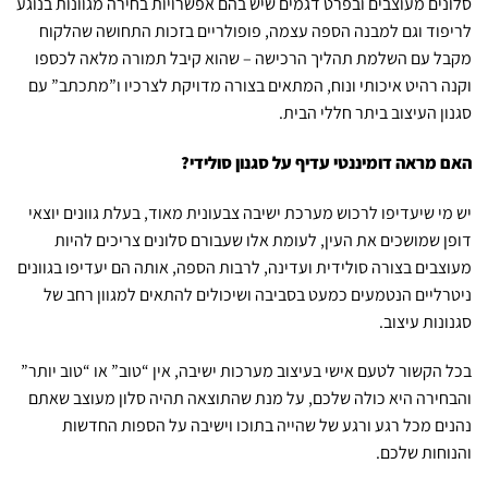
סלונים מעוצבים ובפרט דגמים שיש בהם אפשרויות בחירה מגוונות בנוגע
לריפוד וגם למבנה הספה עצמה, פופולריים בזכות התחושה שהלקוח
מקבל עם השלמת תהליך הרכישה – שהוא קיבל תמורה מלאה לכספו
וקנה רהיט איכותי ונוח, המתאים בצורה מדויקת לצרכיו ו”מתכתב” עם
סגנון העיצוב ביתר חללי הבית.
האם מראה דומיננטי עדיף על סגנון סולידי?
יש מי שיעדיפו לרכוש מערכת ישיבה צבעונית מאוד, בעלת גוונים יוצאי
דופן שמושכים את העין, לעומת אלו שעבורם סלונים צריכים להיות
מעוצבים בצורה סולידית ועדינה, לרבות הספה, אותה הם יעדיפו בגוונים
ניטרליים הנטמעים כמעט בסביבה ושיכולים להתאים למגוון רחב של
סגנונות עיצוב.
בכל הקשור לטעם אישי בעיצוב מערכות ישיבה, אין “טוב” או “טוב יותר”
והבחירה היא כולה שלכם, על מנת שהתוצאה תהיה סלון מעוצב שאתם
נהנים מכל רגע ורגע של שהייה בתוכו וישיבה על הספות החדשות
והנוחות שלכם.