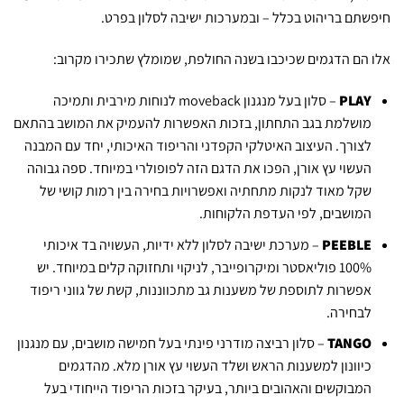
חיפשתם בריהוט בכלל – ובמערכות ישיבה לסלון בפרט.
אלו הם הדגמים שכיכבו בשנה החולפת, שמומלץ שתכירו מקרוב:
PLAY
– סלון בעל מנגנון moveback לנוחות מירבית ותמיכה
מושלמת בגב התחתון, בזכות האפשרות להעמיק את המושב בהתאם
לצורך. העיצוב האיטלקי הקפדני והריפוד האיכותי, יחד עם המבנה
העשוי עץ אורן, הפכו את הדגם הזה לפופולרי במיוחד. ספה גבוהה
שקל מאוד לנקות מתחתיה ואפשרויות בחירה בין רמות קושי של
המושבים, לפי העדפת הלקוחות.
PEEBLE
– מערכת ישיבה לסלון ללא ידיות, העשויה בד איכותי
100% פוליאסטר ומיקרופייבר, לניקוי ותחזוקה קלים במיוחד. יש
אפשרות לתוספת של משענות גב מתכווננות, קשת של גווני ריפוד
לבחירה.
TANGO
– סלון רביצה מודרני פינתי בעל חמישה מושבים, עם מנגנון
כיוונון למשענות הראש ושלד העשוי עץ אורן מלא. מהדגמים
המבוקשים והאהובים ביותר, בעיקר בזכות הריפוד הייחודי בעל