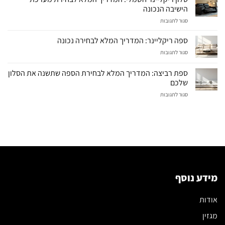
הישיבה הנכונה
על
סגור לתגובות
סלון
ריקליינר
ספה ריקליינר: המדריך המלא לבחירה נכונה
חשמלי:
על
סגור לתגובות
המדריך
ספה
המלא
ריקליינר:
לבחירת
ספת רביצה: המדריך המלא לבחירת הספה שתשנה את הסלון
המדריך
מערכת
שלכם
המלא
הישיבה
על
סגור לתגובות
לבחירה
הנכונה
ספת
נכונה
רביצה:
המדריך
המלא
לבחירת
הספה
שתשנה
את
הסלון
מידע נוסף
שלכם
אודות
מגזין