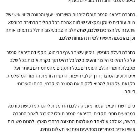
מיטב מעצבי החברה המובילים בענף.
בחברת דיבאני סנטר תוכלו ליהנות משירותי ייעוץ והכוונה וליווי אישי של
צוות עובדים מיומן ומקצועי שילווה אתכם בכל תהליך הבחירה בכורסא
שתענה על הצרכים שלכם, שתשתלב היטב בעיצוב החלל בו תציבו אותה
וכן בהתאמה אישית למידת הנוחות שלכם.
כחברה בעלת מוניטין וניסיון עשיר בענף הריהוט, מקפידה דיבאני סנטר
על כל תהליכי הייצור והעיצוב של כל רהיט תוך בקרת איכות בכל שלב
מקבלת חומרי הגלם העומדים בכל התקנים מהמחמירים ביותר ועל
איכות וטיב המוצר, דרך שלבי הייצור, התפירה ורמת הגימור המושלמת.
כל זאת על מנת להביא ללקוח את המוצר היוקרתי, הנוח והאיכותי
ביותר.
כיום רשת דיבאני סנטר מעניקה לכם הזדמנות ליהנות מרכישת כורסא
במבצעים חסרי תקדים. בדיבאני סנטר תוכלו להיכנס לאתר החברה
ברשת, או להגיע לאחד מאולמות התצוגה ברחבי הארץ ולהנות משירות
אישי ואדיב במחירים מפתיעים ומתנאי תשלום נוחים.