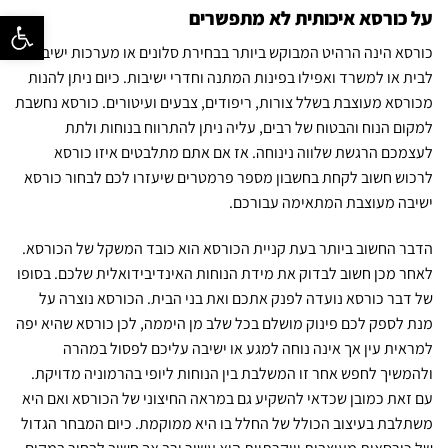
על כורסא איכותית לא מתפשרים
פתח סרגל נ
כורסא הינה הרהיט המבוקש ביותר בבחירת סלונים או מערכות ישיבה
לבית או למשרד ואפילו בפינות המתנה וחדרי ישיבות. כיום ניתן להנות
מכורסא מעוצבת בשלל צורות, ריפודים, צבעים ועיטורים. כורסא נחשבת
למקום הנוח והבטוח של רבים, עליה ניתן להתרווח בנוחות ולתת
לעצמכם הרגשת שלווה נינוחה. אז אם אתם מתלבטים איזו כורסא
לרכוש חשוב לקחת בחשבון מספר פרמטרים שיעזרו לכם לבחור כורסא
ישיבה מעוצבת המתאימה עבורכם.
הדבר החשוב ביותר בעת קניית הכורסא הוא כובד המשקל של הכורסא.
לאחר מכן חשוב לבדוק את מידת הנוחות האינדיבידואלית שלכם. בסופו
של דבר כורסא נועדה לפנק אתכם ואת בני הבית. הכורסא נוצרה על
מנת לספק לכם פינוק מושלם בכל שלב מן היממה, לכן כורסא שהיא יפה
למראית עין אך אינה נוחה למגע או ישיבה עליכם לפסול במהרה
ולהמשיך לחפש אחר זו המשלבת בין הנוחות ליופי בהרמוניה מדויקת.
עם זאת כמובן שכדאי להשקיע גם במראה החיצוני של הכורסא ואם היא
משתלבת בעיצוב הכולל של החלל בו היא ממוקמת. כיום המבחר הגדול