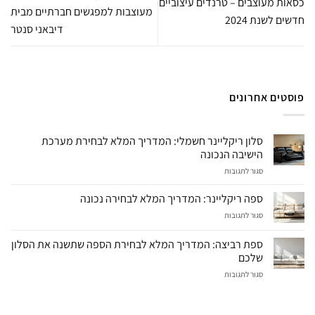
כסאות מעוצבים – טרנדים עיצוביים
מעוצבות למפגשים חברתיים מבית
חדשים לשנת 2024
דיבאני סנטר
פוסטים אחרונים
סלון ריקליינר חשמלי: המדריך המלא לבחירת מערכת
הישיבה הנכונה
על
סגור לתגובות
סלון
ריקליינר
ספה ריקליינר: המדריך המלא לבחירה נכונה
חשמלי:
על
סגור לתגובות
המדריך
ספה
המלא
ריקליינר:
לבחירת
ספת רביצה: המדריך המלא לבחירת הספה שתשנה את הסלון
המדריך
מערכת
שלכם
המלא
הישיבה
על
סגור לתגובות
לבחירה
הנכונה
ספת
נכונה
רביצה:
המדריך