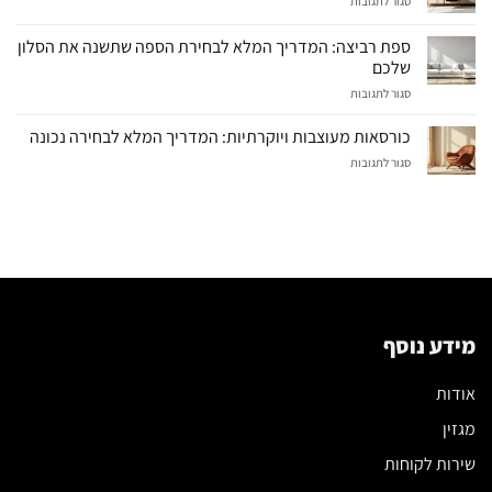
סגור לתגובות
ספה
ריקליינר:
ספת רביצה: המדריך המלא לבחירת הספה שתשנה את הסלון
המדריך
שלכם
המלא
על
סגור לתגובות
לבחירה
ספת
נכונה
רביצה:
כורסאות מעוצבות ויוקרתיות: המדריך המלא לבחירה נכונה
המדריך
על
סגור לתגובות
המלא
כורסאות
לבחירת
מעוצבות
הספה
ויוקרתיות:
שתשנה
המדריך
את
המלא
הסלון
לבחירה
שלכם
נכונה
מידע נוסף
אודות
מגזין
שירות לקוחות