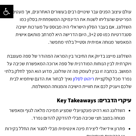
פתח סרגל נ
עולם עיצוב הפנים עבר שינויים רבים בעשורים האחרונים, אך מעטים הם
הפריטים שהצליחו לשנות את הדינמיקה המשפחתית בסלון כמו
השזלונג. אם בעבר הסלון הישראלי היה מבוסס על מערכות ישיבה
סטנדרטיות כמו סט 3+2, היום הדרישה היא למרחב מותאם אישית
המאפשר מנוחה אמיתית וסטייל בלתי מתפשר.
השזלונג מייצג בדיוק את החיבור בין המראה המהודר של ספה מעוצבת
ויוקרתית לבין הנוחות המודרנית של ספה ארוכה המאפשרת שכיבה על
המושב. בכתבה זו נבין לעומק מה זה שזלונג, מדוע הוא הפך לחלק בלתי
נפרד מכל קולקציית
ריהוט לסלון
ואיך לבחור את הדגם שיחמיא לבית
שלכם ויעניק לכם את חוויית הישיבה והמנוחה המושלמת.
עיקרי הדברים: Key Takeaways
השזלונג הוא רהיט פונקציונלי שמציע תמיכה מלאה לגוף ומאפשר
מנוחה במצב חצי שכיבה מבלי להזדקק להדום נפרד.
פתרון אידיאלי ליצירת פינה אינטימית מבלי לסגור את החלל בקירות