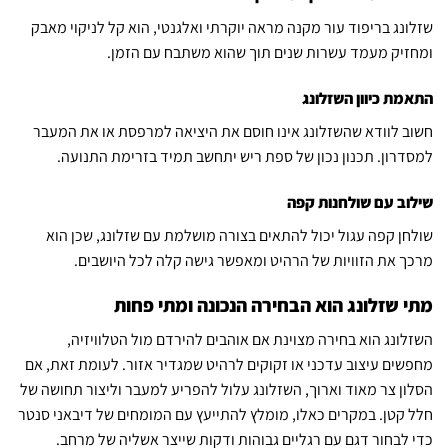
שזלונג בריפוד עור מקנה מראה יוקרתי ואלגנטי, הוא קל לניקוי מאבק
ומחזיק מעמד עשרות שנים תוך שהוא משתבח עם הזמן.
התאמת כיוון השזלונג
חשוב לוודא שהשזלונג אינו חוסם את היציאה למרפסת או את המעבר
למסדרון. תכנון נכון של ספת ריש יתחשב תמיד בזרימת התנועה.
שילוב עם שולחנות קפה
שולחן קפה עגול יכול להתאים בצורה מושלמת עם שזלונג, שכן הוא
מרכך את הזוויות של הרהיט ומאפשר גישה קלה לכל היושבים.
מתי שזלונג הוא הבחירה הנכונה ומתי פחות
השזלונג הוא בחירה מצוינת אם אוהבים להירדם מול הטלוויזיה,
מחפשים עיצוב עדכני או זקוקים לרהיט שמגדיר אזור. לעומת זאת, אם
הסלון צר מאוד וארוך, השזלונג עלול להפריע למעבר וליצור תחושה של
חלל קטן. במקרים כאלו, מומלץ להתייעץ עם המומחים של דיבאני סנטר
כדי לבחור דגם עם רגליים גבוהות ודקות שייצר אשליה של מרחב.