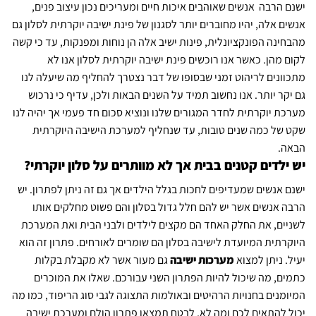
ישנם הרבה אנשים שאוהבים איכות חיים ומעריכים נכון עיצוב פנים,
אנשים אלה, יהיו מחוברים יותר לסגנון של פינת ישיבה יוקרתית לסלון גם
מהבחינה הפונקציונלית, פינות ישיב אלה הן נוחות ומפנקות, עד כי קשה
לקום מהן. כאשר אנו רוכשים פינת ישיבה יוקרתית לסלון אנו לא
מתכוונים לריהוט זמני שבסופו של דבר נצטרך להחליף מה שיעלה לנו
גם יקר יותר. אנו נחשוב תמיד על השנים הבאות ולכן, עדיף כי נרכוש
מערכת יוקרתית לחדר המגורים שלנו ונוציא סכום חד פעמי אך יהיה לנו
שקט של כמה שנים טובות, עד שנחליף למערכת הישיבה היוקרתית
הבאה.
יש ילדים קטנים בבית אך לא מוותרים על סלון יוקרתי?
ישנם אנשים שמעדיפים לחכות בגלל הילדים אך גם זה ניתן לפתרון. יש
הרבה אנשים אשר יש להם חלל גדול בסלון והם פשוט מחלקים אותו
לשניים, את החלק האחד הם מקצים לילדים ולבני הבית ואת המערכת
היוקרתית המיועדת לישיבה בסלון הם שומרים לאורחים. פתרון זה הוא
יעיל. ניתן למצוא
מערכות ישיבה
גם מעור אשר לא מקבלת בקלות
כתמים, מה שיכול להיות הפתרון השני עבורכם. שאלו את המוכרים
המיומנים בחנויות הרהיטים ובאולמות התצוגה לגבי סוג הריפוד, כמו מה
יכול להתאים לכם ומה לא, לבטח תמצאו פתרון הולם ומערכת ישיבה