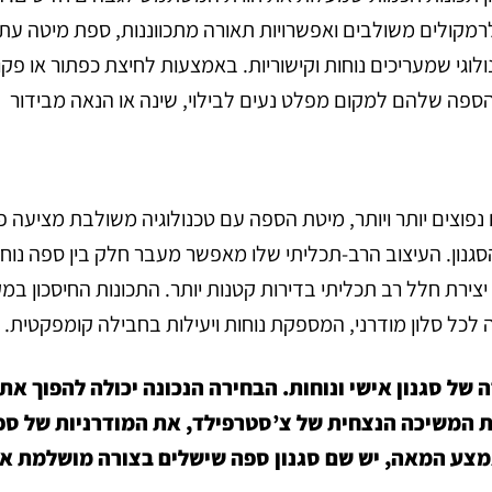
יות ועד לרמקולים משולבים ואפשרויות תאורה מתכווננות, ספת מיטה עתי
וגי שמעריכים נוחות וקישוריות. באמצעות לחיצת כפתור או פק
ספה שלהם למקום מפלט נעים לבילוי, שינה או הנאה מבידור
ם נפוצים יותר ויותר, מיטת הספה עם טכנולוגיה משולבת מציעה פ
גנון. העיצוב הרב-תכליתי שלו מאפשר מעבר חלק בין ספה נוח
יצירת חלל רב תכליתי בדירות קטנות יותר. התכונות החיסכון במ
לכל סלון מודרני, המספקת נוחות ויעילות בחבילה קומפקטית.
של סגנון אישי ונוחות. הבחירה הנכונה יכולה להפוך את 
את המשיכה הנצחית של צ’סטרפילד, את המודרניות של ספ
אמצע המאה, יש שם סגנון ספה שישלים בצורה מושלמת א