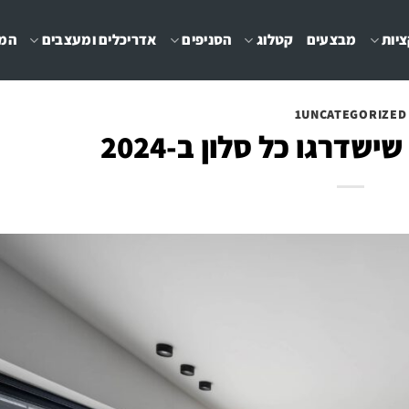
יות
מבצעים
קטלוג
הסניפים
אדריכלים ומעצבים
המג
1UNCATEGORIZED