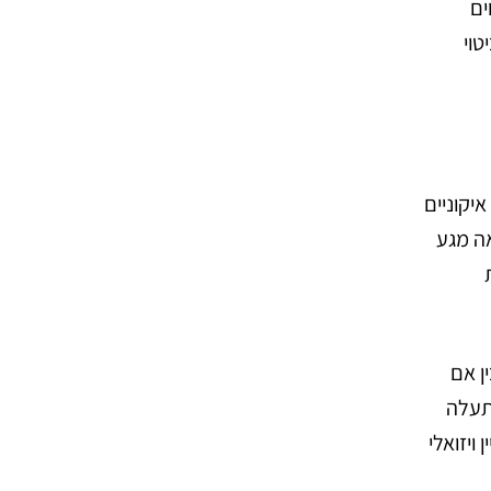
ים
טוי
יצוביים איקוניים
ות ואסתטיקה מינימליסטית, הספה המודרנית של Mid-Century מביאה מגע
ן אם
תעלה
ויזואלי