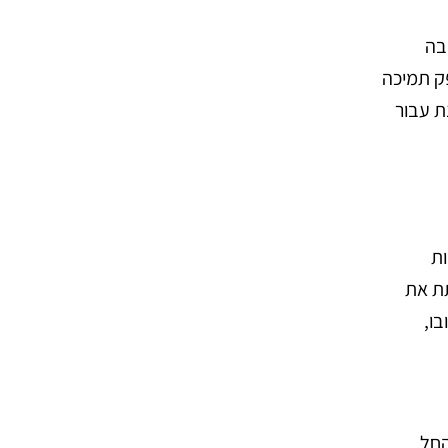
ישיבה
פק תמיכה
חירה מעשית ומסוגננת עבור
ות
תת את
בו,
החל