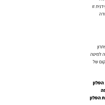
דנית זו
ודה
תרון
ה למיטה
קום של
הסלון
ה
ת הסלון