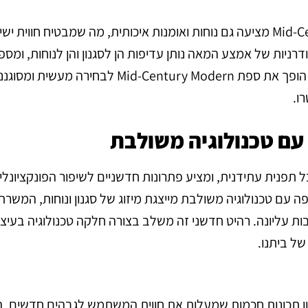
מעבר למשיכה האסתטית שלה, ספת Mid-Century Modern מציעה גם נוחות ואומנות איכותית, מה שמבטיח חווית 
דרניות של אמצע המאה נותן עדיפות הן לסגנון והן לנוחות, ומס
מספקת לרגיעה והרפיה. השילוב הזה של צורה ותפקוד הופך את ספת Mid-Century Modern לב
ו.
תפנית עתידנית, ומציע פתרונות חדשניים לשיפור הפונקציונלי
ה עם טכנולוגיה משולבת מייצגת מיזוג של סגנון ונוחות, המשר
ות עליונה. רהיט חדשני זה משלב בצורה חלקה טכנולוגיה בעיצו
של ביתנו.
ן תכונות חכמות שמעלות את חווית המשתמש לגבהים חדשים. 