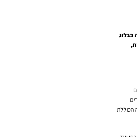
ה בבלוג
ת,
ם
ים
 הכוללת
תי ועד