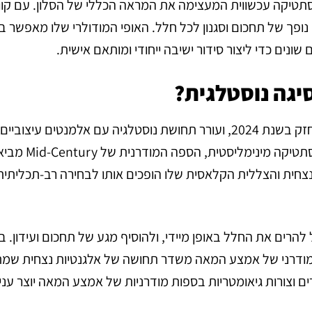
תטיקה עכשווית המעצימה את המראה הכללי של הסלון. עם קוו
נופך של תחכום וסגנון לכל חלל. האופי המודולרי שלו מאפשר בי
נים כדי ליצור סידור ישיבה ייחודי ומותאם אישית.
סגנון הספה המודרנית של אמצע המאה עשה קאמבק חזק בשנת 2024, ועורר תחושת נוסטלגיה עם אלמנטים ע
וקסם הרטרו. מאופיינת בקווים נקיים, צורות אורגני
הנצחית והצללית הקלאסית שלו הופכים אותו לבחירה רב-תכליתית
רים את החלל באופן מיידי, ולהוסיף מגע של תחכום ועידון. בי
 המודרני של אמצע המאה משדר תחושה של אלגנטיות נצחית שמ
 וצורות גיאומטריות בספות מודרניות של אמצע המאה יוצר עניין 