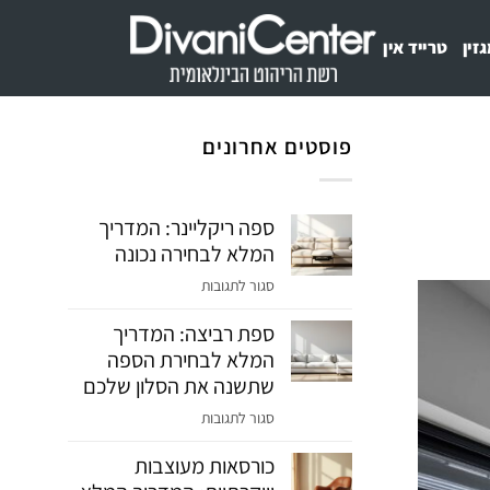
זין
טרייד אין
פוסטים אחרונים
ספה ריקליינר: המדריך
המלא לבחירה נכונה
על
סגור לתגובות
ספה
ספת רביצה: המדריך
ריקליינר:
המלא לבחירת הספה
המדריך
המלא
שתשנה את הסלון שלכם
לבחירה
על
סגור לתגובות
נכונה
ספת
כורסאות מעוצבות
רביצה:
המדריך