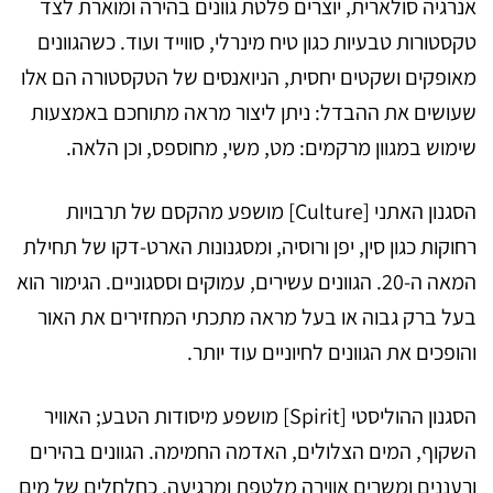
אנרגיה סולארית, יוצרים פלטת גוונים בהירה ומוארת לצד
טקסטורות טבעיות כגון טיח מינרלי, סווייד ועוד. כשהגוונים
מאופקים ושקטים יחסית, הניואנסים של הטקסטורה הם אלו
שעושים את ההבדל: ניתן ליצור מראה מתוחכם באמצעות
שימוש במגוון מרקמים: מט, משי, מחוספס, וכן הלאה.
הסגנון האתני [Culture] מושפע מהקסם של תרבויות
רחוקות כגון סין, יפן ורוסיה, ומסגנונות הארט-דקו של תחילת
המאה ה-20. הגוונים עשירים, עמוקים וססגוניים. הגימור הוא
בעל ברק גבוה או בעל מראה מתכתי המחזירים את האור
והופכים את הגוונים לחיוניים עוד יותר.
הסגנון ההוליסטי [Spirit] מושפע מיסודות הטבע; האוויר
השקוף, המים הצלולים, האדמה החמימה. הגוונים בהירים
ורעננים ומשרים אווירה מלטפת ומרגיעה. כחלחלים של מים