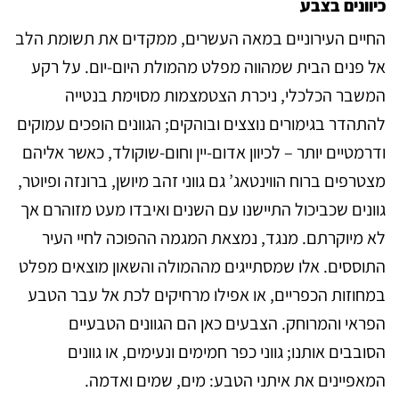
כיוונים בצבע
החיים העירוניים במאה העשרים, ממקדים את תשומת הלב
אל פנים הבית שמהווה מפלט מהמולת היום-יום. על רקע
המשבר הכלכלי, ניכרת הצטמצמות מסוימת בנטייה
להתהדר בגימורים נוצצים ובוהקים; הגוונים הופכים עמוקים
ודרמטיים יותר – לכיוון אדום-יין וחום-שוקולד, כאשר אליהם
מצטרפים ברוח הווינטאג’ גם גווני זהב מיושן, ברונזה ופיוטר,
גוונים שכביכול התיישנו עם השנים ואיבדו מעט מזוהרם אך
לא מיוקרתם. מנגד, נמצאת המגמה ההפוכה לחיי העיר
התוססים. אלו שמסתייגים מההמולה והשאון מוצאים מפלט
במחוזות הכפריים, או אפילו מרחיקים לכת אל עבר הטבע
הפראי והמרוחק. הצבעים כאן הם הגוונים הטבעיים
הסובבים אותנו; גווני כפר חמימים ונעימים, או גוונים
המאפיינים את איתני הטבע: מים, שמים ואדמה.