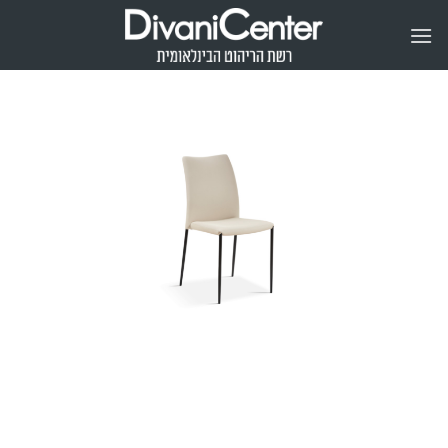
Ski
t
conten