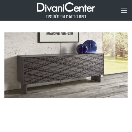
Ski
t
conten