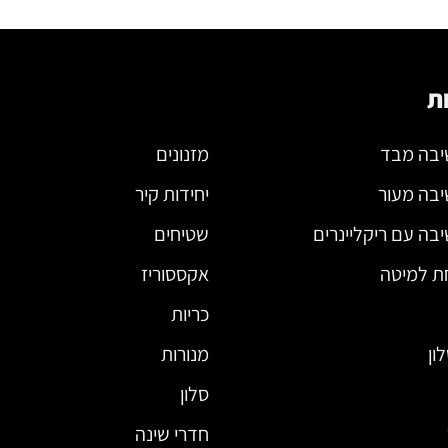
ת
יבה מבד
מזנונים
יבה מעור
יחידות קיר
בה עם ריקליינרים
שטיחים
ת למיטה
אקססוריז
כריות
ון
מנורות
סלון
חדרי שינה