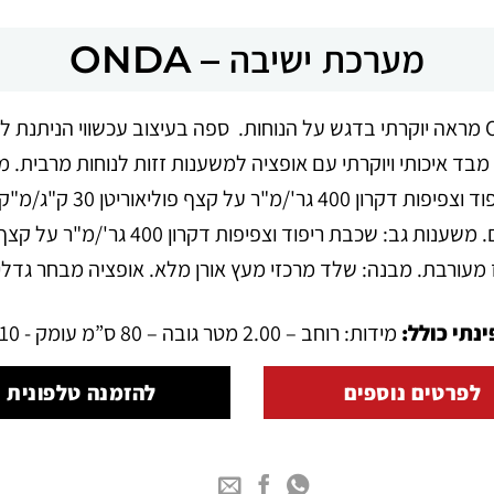
מערכת ישיבה – ONDA
מערכת ישיבה פינתית מבד דגם ONDA מראה יוקרתי בדגש על הנוחות. ספה בעיצוב עכשו
רכת ישיבה פינתית 5 מושבים מבד איכותי ויוקרתי עם אופציה למשענות זזות לנוחו
 מעורבת. מבנה: שלד מרכזי מעץ אורן מלא. אופציה מבחר גדלי
נתי כולל:
מידות: רוחב – 2.00 מטר גובה – 80 ס”מ עומק - 110 ס"מ
לפרטים נוספים
להזמנה טלפונית