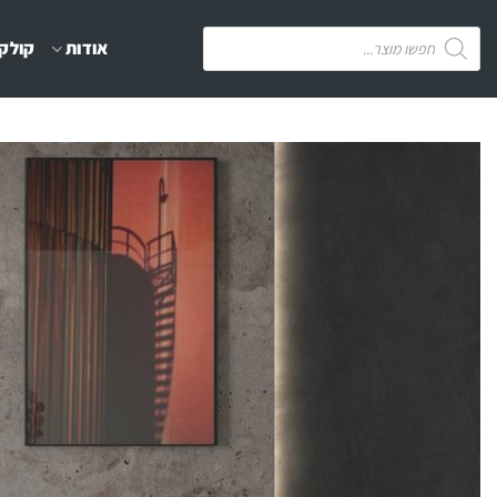
Ski
Products
אודות
קולקצ
t
search
conten