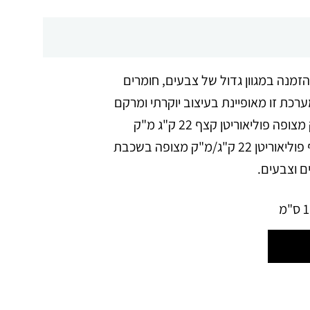
וי הניתנת להזמנה במגוון גדול של צבעים, חומרים
ת מרבית. מערכת זו מאופיינת בעיצוב יוקרתי ומרקם
בד מיוחד. ריפוד: מושבים: שכבת ריפוד וצפיפות דקרון 400 גר'/מ"ר על קצף פוליאוריטן 30 ק"ג/מ"ק מצופה פוליאוריטן קצף 22 ק"ג מ"ק
SuperSOFT בחלוקה למגזרים עצמאיים. משענות גב: שכבת ריפוד וצפיפות דקרון 400 גר'/מ"ר על קצף פוליאוריטן 22 ק"ג/מ"ק מצופה בשכבת
ם וצבעים.