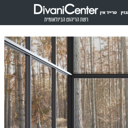
זין
טרייד אין