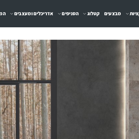
יות
מבצעים
קטלוג
הסניפים
אדריכלים ומעצבים
המג