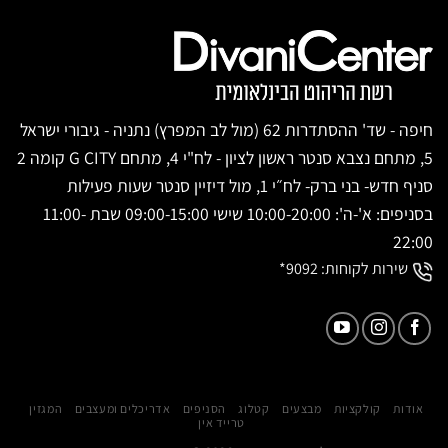
חיפה - שד' ההסתדרות 62 (מול לב המפרץ) נתניה - גיבורי ישראל
5, מתחם נצבא סנטר ראשון לציון - לח"י 4, מתחם G CITY קומה 2
סניף חדש- בני ברק- לח״י 1, מול דיזיין סנטר שעות פעילות
בסניפים: א'-ה': 10:00-20:00 שישי 09:00-15:00 שבת 11:00-
22:00
שירות לקוחות:
9092*
אודות
קולקציות
מבצעים
קטלוג
הסניפים
אדריכלים ומעצבים
המגזין
טרייד אין