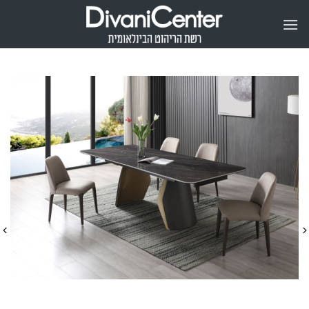
Ski
t
conten