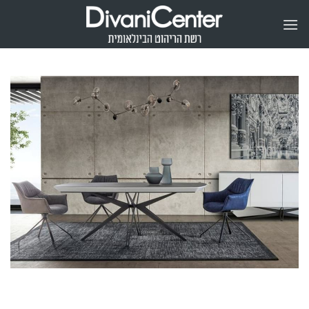
Ski
t
conten