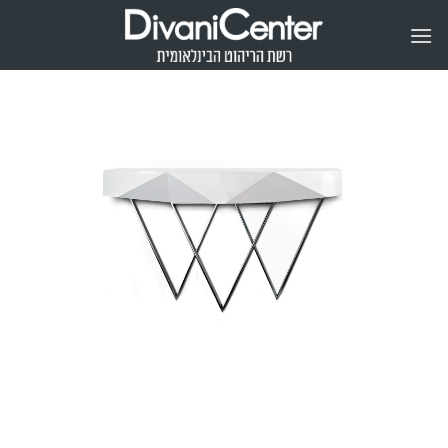
Ski
t
conten