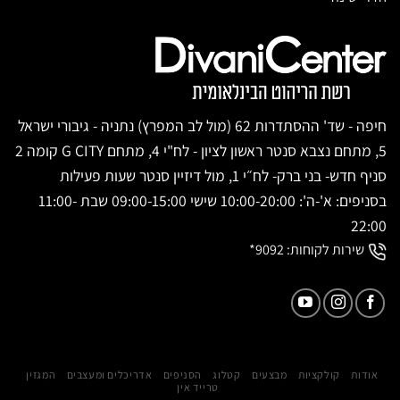
חיפה - שד' ההסתדרות 62 (מול לב המפרץ) נתניה - גיבורי ישראל
5, מתחם נצבא סנטר ראשון לציון - לח"י 4, מתחם G CITY קומה 2
סניף חדש- בני ברק- לח״י 1, מול דיזיין סנטר שעות פעילות
בסניפים: א'-ה': 10:00-20:00 שישי 09:00-15:00 שבת 11:00-
22:00
שירות לקוחות:
9092*
אודות
קולקציות
מבצעים
קטלוג
הסניפים
אדריכלים ומעצבים
המגזין
טרייד אין