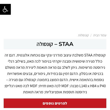
פתח סרגל נ
/
עמוד הבית
קונסולות
STAA – קונסולה
קונסולת STAA משלבת עיצוב מודרני ונקי עם נוכחות אלגנטית. דגם זה
כולל מגירה שימושית ומבנה יוקרתי בגימור לכה מאט, בשילוב רגלי
נירוסטה מרשימות. ניתן לשלב גם מראה תואמת ליצירת מראה מושלם
בכניסה או בסלון. הדגם זמין גם במידות, גימורים, צבעים ואפשרויות
נוספות בהתאמה אישית. הדגם המוצג בתמונה: קונסולה עם מגירה –
L140 x H84 x P40 מבנה: MDF לכה מאט חזית: MDF לכה מאט רגליים:
נירוסטה תוספות אופציונליות: מראה תואמת
לפרטים נוספים