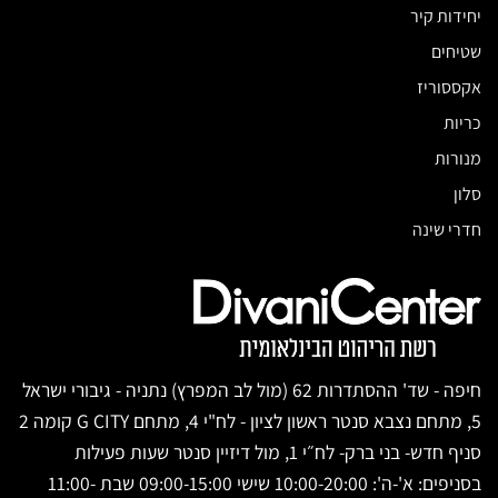
יחידות קיר
שטיחים
אקססוריז
כריות
מנורות
סלון
חדרי שינה
חיפה - שד' ההסתדרות 62 (מול לב המפרץ) נתניה - גיבורי ישראל
5, מתחם נצבא סנטר ראשון לציון - לח"י 4, מתחם G CITY קומה 2
סניף חדש- בני ברק- לח״י 1, מול דיזיין סנטר שעות פעילות
בסניפים: א'-ה': 10:00-20:00 שישי 09:00-15:00 שבת 11:00-