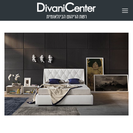
Ski
t
conten