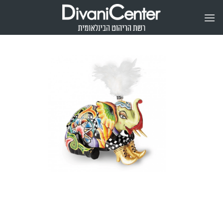
Ski
t
conten