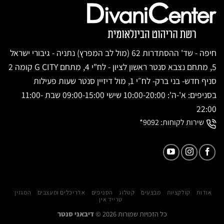
חיפה - שד' ההסתדרות 62 (מול לב המפרץ) נתניה - גיבורי ישראל
5, מתחם נצבא סנטר ראשון לציון - לח"י 4, מתחם G CITY קומה 2
סניף חדש- בני ברק- לח״י 1, מול דיזיין סנטר שעות פעילות
בסניפים: א'-ה': 10:00-20:00 שישי 09:00-15:00 שבת 11:00-
22:00
שירות לקוחות:
9092*
אודות
קולקציות
מבצעים
קטלוג
הסניפים
אדריכלים ומעצבים
המגזין
טרייד אין
כל הזכויות שמורות 2026 ©
דיבאני סנטר