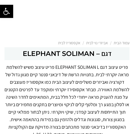
פתח סרגל נ
/
/
עמוד הבית
אביזרי נוי לבית
אקססוריז לבית
דגם – ELEPHANT SOLIMAN
פריט עיצוב דגם ELEPHANT SOLIMAN L פריט עיצוב משיש להשלמת
מראה יוקרתי לבית. בחנויות הרשת של דיבאני סנטר קיים מגוון גדול של
דקורציה ואביזרים משלימים לעיצוב הבית כמו אקססוריז מעוצבים
להשלמת האווירה. מבחר אקסוסירז יוקרתי ומוקפד עד לפרטים הקטנים
על מנת להעניק מראה ייחודי לכל חלל בבית, המתאימים לחדר השינה
או לסלון במגע רך ומלטף קלים לניקוי ומיוצרים בתקנים מחמירים ביותר
תוך התייחסות לעיצוב קפדני, שיקי ויוקרתי. ניתן לבחור ממלאי קיים
במגוון צורות, סגנונות וגדלים ולהזמין גם במידות בהתאמה אישית.
האקססוריז
בדיבאני סנטר מתכתבים בצורה מדויקת עם
הקולקציות