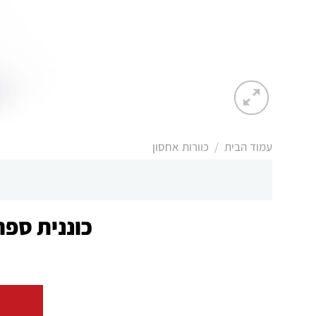
/
עמוד הבית
כוורות אחסון
כוננית ספרים דגם KAGE כוננית ס