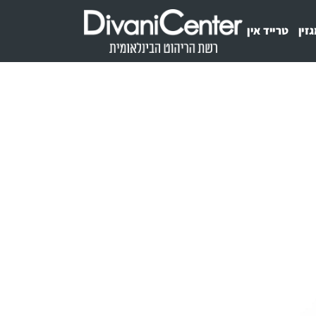
זין
טרייד אין