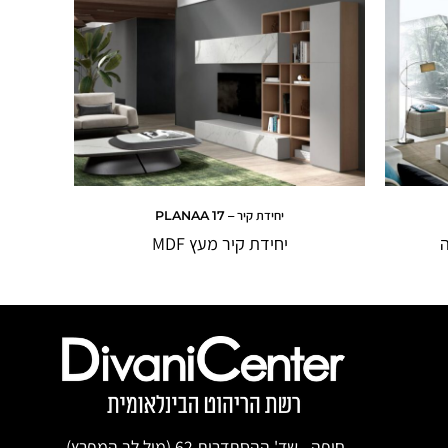
יחידת קיר – PLANAA 17
ה
יחידת קיר מעץ MDF
חיפה - שד' ההסתדרות 62 (מול לב המפרץ)