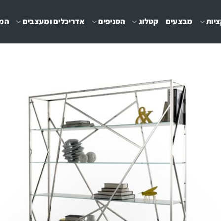
יות
מבצעים
קטלוג
הסניפים
אדריכלים ומעצבים
המג