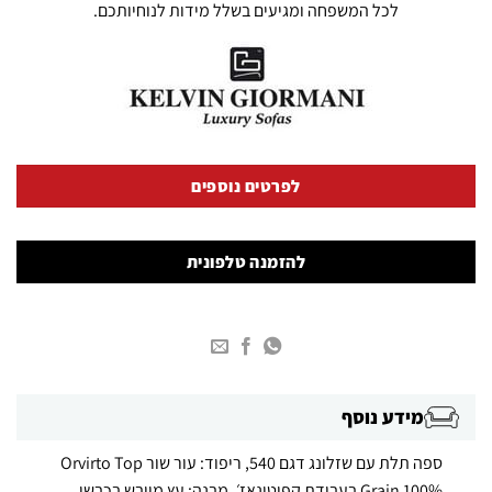
לכל המשפחה ומגיעים בשלל מידות לנוחיותכם.
לפרטים נוספים
להזמנה טלפונית
מידע נוסף
ספה תלת עם שזלונג דגם 540, ריפוד: עור שור Orvirto Top
Grain 100% בעבודת קפיטונאז׳, מבנה: עץ מיובש בכבשן