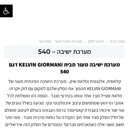
פתח סרגל נ
/
/
עמוד הבית
ריהוט לסלון
מערכות ישיבה מעור / ספות עור
מערכת ישיבה – 540
מערכת ישיבה מעור מבית KELVIN GIORMANI דגם
540
קלאסית, אלגנטית ומלאת שיק - מערכת הישיבה הפינתית מעור של
KELVIN GIORMANI תהפוך את הסלון שלכם למקום עם לוק יוקרתי.
מלאת סטייל מצד אחד ונוחה בטירוף מנגד - הספה הזו מושלמת לכל
אוהבי הריהוט שמחפשים עיצוב אינטלגנטי ונקי. מגיעה בשלל גוונים של
עור שור איכותי בעבודת קאפיטונז׳ ברמה הגבוהה בעולם לעיצוב מושלם
של חלל הסלון מצד אחד תוך הקפדה על נוחות מרבית מנגד - ומה יותר
חשוב משני אלה כשמארחים חברים? הממדים של הסלון הזה אידיאליים