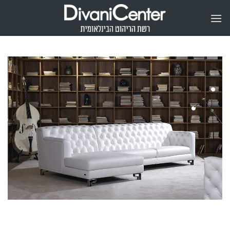
Ski
t
conten