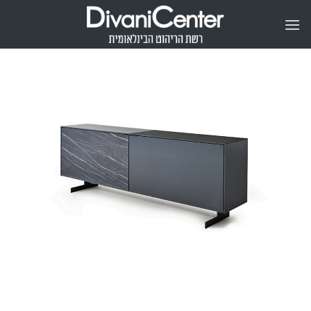
Ski
t
conten