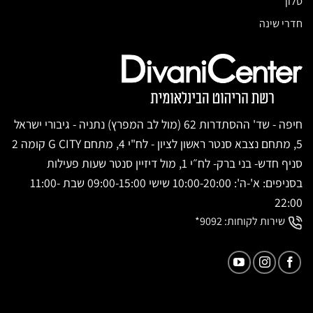
סלון
חדרי שינה
חיפה - שד' ההסתדרות 62 (מול לב המפרץ) נתניה - גיבורי ישראל
5, מתחם נצבא סנטר ראשון לציון - לח"י 4, מתחם G CITY קומה 2
סניף חדש- בני ברק- לח״י 1, מול דיזיין סנטר שעות פעילות
בסניפים: א'-ה': 10:00-20:00 שישי 09:00-15:00 שבת 11:00-
22:00
שירות לקוחות:
9092*