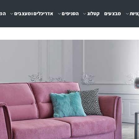
יות
מבצעים
קטלוג
הסניפים
אדריכלים ומעצבים
המג