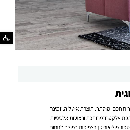
פתח סרגל נ
גית
רוח חכם ומוסתר. תוצרת איטליה, זמינה
מתכת אלקטרו־מרותכת ורצועות אלסטיות
ה 195 ס״מ. שלד עץ איכותי, מושבים בספוג פוליאוריטן בצפיפות כפולה לנוחות