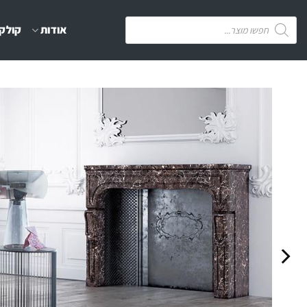
Ski
Products
אודות
קולקצ
t
search
conten