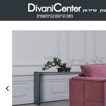
זין
טרייד אין