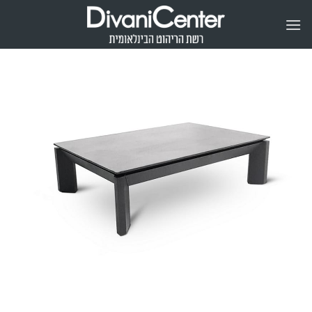
Ski
t
conten