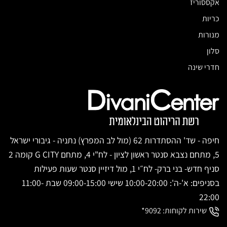
אקססוריז
כריות
מנורות
סלון
חדרי שינה
חיפה - שד' ההסתדרות 62 (מול לב המפרץ) נתניה - גיבורי ישראל
5, מתחם נצבא סנטר ראשון לציון - לח"י 4, מתחם G CITY קומה 2
סניף חדש- בני ברק- לח״י 1, מול דיזיין סנטר שעות פעילות
בסניפים: א'-ה': 10:00-20:00 שישי 09:00-15:00 שבת 11:00-
22:00
שירות לקוחות:
9092*