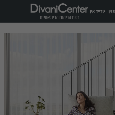
זין
טרייד אין