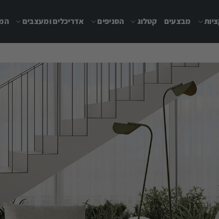
יות
מבצעים
קטלוג
הסניפים
אדריכלים ומעצבים
המג