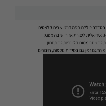
לרי גמיש. הסדרה כוללת ספה דו־מושבית קלאסית
וספה דו־וחצי מושבית עם שני ריקליינרים חשמליים, גב מתכוונן וכריות תמיכה לגב התחתון (cale-reins). אידיאלית ליצירת אזור ישיבה מפנק
• ספה 2.5 מושבים עם 2 ריקליינרים חשמליים, 2 משענות גב מתרוממות ו־2 כריות גב תחתון –
1 ס"מ • ספה 2 מושבים, עם 2 משענות גב מתרוממות ו־2 כריות גב תחתון – 181×84×110 ס"מ הדגם זמין גם במידות נוספות, חיבורים