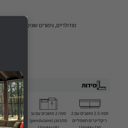
מודולריים, גימורים שונים וצבעי בד א
ש
ם
מידות
*
ספה 2.5 מושבים עם 2
ספה 2 מושבים עם גב
ריקליינרים חשמליים
מתכוונן (pendulaire)
181×84×110
230×84×110