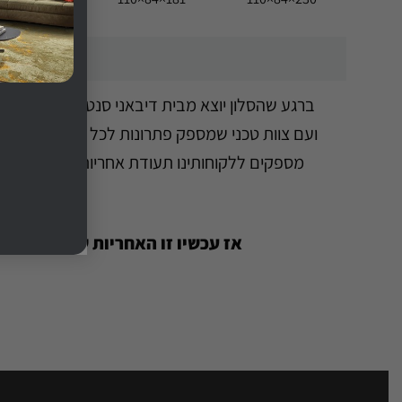
א
ברגע שהסלון יוצא מבית דיבאני סנטר אל ביתכם – 
י
ועם צוות טכני שמספק פתרונות לכל בעיה. עם זאת,
ש
ו
מספקים ללקוחותינו תעודת אחריות הכוללת את אח
ר
*
אז עכשיו זו האחריות שלכם – להג