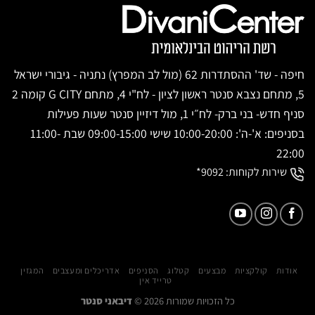
חיפה - שד' ההסתדרות 62 (מול לב המפרץ) נתניה - גיבורי ישראל
5, מתחם נצבא סנטר ראשון לציון - לח"י 4, מתחם G CITY קומה 2
סניף חדש- בני ברק- לח״י 1, מול דיזיין סנטר שעות פעילות
בסניפים: א'-ה': 10:00-20:00 שישי 09:00-15:00 שבת 11:00-
22:00
שירות לקוחות:
9092*
אודות
קולקציות
מבצעים
קטלוג
הסניפים
אדריכלים ומעצבים
המגזין
טרייד אין
כל הזכויות שמורות 2026 ©
דיבאני סנטר