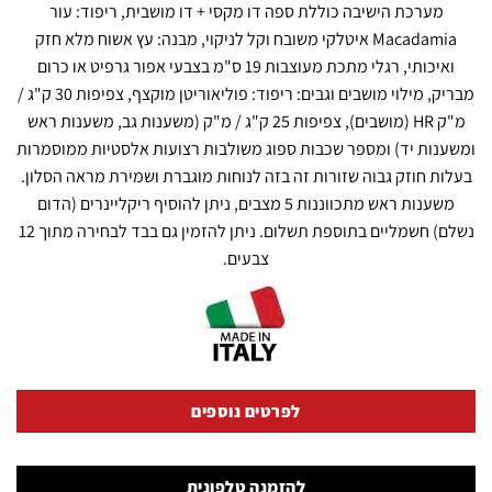
מערכת הישיבה כוללת ספה דו מקסי + דו מושבית, ריפוד: עור
Macadamia איטלקי משובח וקל לניקוי, מבנה: עץ אשוח מלא חזק
ואיכותי, רגלי מתכת מעוצבות 19 ס"מ בצבעי אפור גרפיט או כרום
מבריק, מילוי מושבים וגבים: ריפוד: פוליאוריטן מוקצף, צפיפות 30 ק"ג /
מ"ק HR (מושבים), צפיפות 25 ק"ג / מ"ק (משענות גב, משענות ראש
ומשענות יד) ומספר שכבות ספוג משולבות רצועות אלסטיות ממוסמרות
בעלות חוזק גבוה שזורות זה בזה לנוחות מוגברת ושמירת מראה הסלון.
משענות ראש מתכווננות 5 מצבים, ניתן להוסיף ריקליינרים (הדום
נשלם) חשמליים בתוספת תשלום. ניתן להזמין גם בבד לבחירה מתוך 12
צבעים.
לפרטים נוספים
להזמנה טלפונית