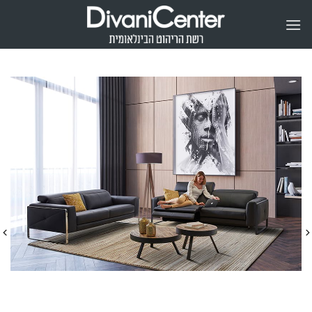
Ski
t
conten