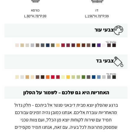
דו
כורסא
L.80*H.78*P.99
L.196*H.78*P.99
צבעי עור
צבעי בד
האחריות היא גם שלכם – לשמור על הסלון
ברגע שהסלון יוצא מבית דיבאני סנטר אל ביתכם – חלק גדול
מהאחריות עוברת אליכם. אנחנו כמובן נהיה זמינים עבורכם
תמיד עם שירות לקוחות יוצא מן הכלל, ועם צוות טכני
שמספק פתרונות לכל בעיה. עם זאת, אנחנו תמיד מקפידים