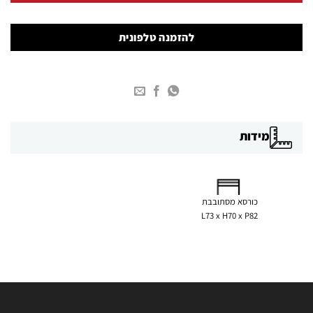
להזמנה טלפונית
מידות
כורסא מסתובבת
L73 x H70 x P82