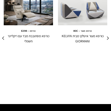
כורסא מעור – 80C
כורסא – E298
כורסא מעור איטלקי מבית KELVIN
כורסא מסתובבת מבד עם ריקליינר
GIORMANI
חשמלי