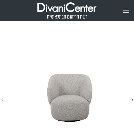
Ski
t
conten