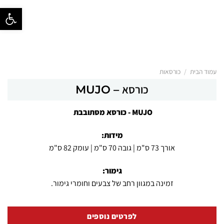
פתח סרגל נ
/
עמוד הבית
כורסאות
כורסא – MUJO
MUJO - כורסא מסתובבת
מידות:
אורך 73 ס"מ | גובה 70 ס"מ | עומק 82 ס"מ
גימור:
זמינה במגוון רחב של צבעים וחומרי גימור.
לפרטים נוספים