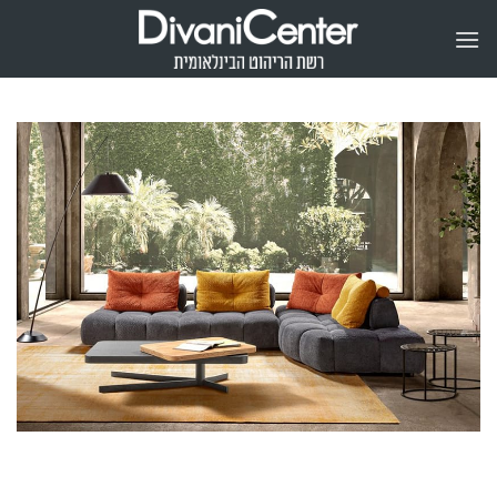
Ski
t
conten