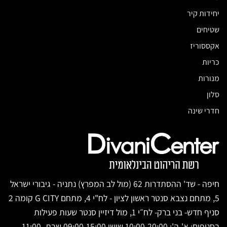
יחידות קיר
שטיחים
אקססוריז
כריות
מנורות
סלון
חדרי שינה
חיפה - שד' ההסתדרות 62 (מול לב המפרץ) נתניה - גיבורי ישראל
5, מתחם נצבא סנטר ראשון לציון - לח"י 4, מתחם G CITY קומה 2
סניף חדש- בני ברק- לח״י 1, מול דיזיין סנטר שעות פעילות
בסניפים: א'-ה': 10:00-20:00 שישי 09:00-15:00 שבת 11:00-