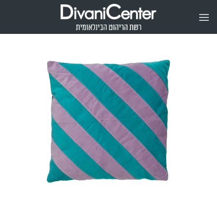
Ski
t
conten