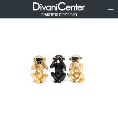
Ski
t
conten