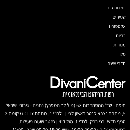
יחידות קיר
שטיחים
אקססוריז
כריות
מנורות
סלון
חדרי שינה
חיפה - שד' ההסתדרות 62 (מול לב המפרץ) נתניה - גיבורי ישראל
5, מתחם נצבא סנטר ראשון לציון - לח"י 4, מתחם G CITY קומה 2
סניף חדש- בני ברק- לח״י 1, מול דיזיין סנטר שעות פעילות
בסניפים: א'-ה': 10:00-20:00 שישי 09:00-15:00 שבת 11:00-