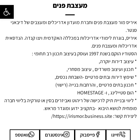
מעצבת פנים
פתח סרגל נ
איריס מור
מעצבת פנים ו
חברת מועדון אדריכלים ומעצבים
של דיבאני
סנטר.
איריס, בוגרת לימודי אדריכלות במכללה האקדמית ויצו קנדה. הנדסאית
אדריכלות ומעצבת פנים.
הסטודיו הוקם בשנת 1997 ועוסק בעיצוב תכנון רב תחומי :
* עיצוב דירות יוקרה,
* תכנון ועיצוב משרדים , עיצוב מסחרי,
* שיפוץ דירות ובתים פרטיים -השבחת נכסים,
* תכנון בתים פרטיים , והרחבות בנייה (רישוי)
* הום סטיילינג , ו- HOMESTAGE
* ליווי ובניית תיק לרכישה של ריהוט ואביזרים בסין או טורקיה בליווי חברה
מומחית לנושא היבוא -בתקציב ידוע ומוגדר מראש.
ליצירת קשר: https://irismor.business.site/
חייגו
פייסבוק
אינסטגרם
וואטספ