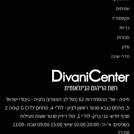
שטיחים
אקססוריז
כריות
מנורות
סלון
חדרי שינה
חיפה - שד' ההסתדרות 62 (מול לב המפרץ) נתניה - גיבורי ישראל
5, מתחם נצבא סנטר ראשון לציון - לח"י 4, מתחם G CITY קומה 2
סניף חדש- בני ברק- לח״י 1, מול דיזיין סנטר שעות פעילות
בסניפים: א'-ה': 10:00-20:00 שישי 09:00-15:00 שבת 11:00-
22:00