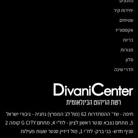
מזנונים
יחידות קיר
שטיחים
אקססוריז
כריות
מנורות
סלון
חדרי שינה
חיפה - שד' ההסתדרות 62 (מול לב המפרץ) נתניה - גיבורי ישראל
5, מתחם נצבא סנטר ראשון לציון - לח"י 4, מתחם G CITY קומה 2
סניף חדש- בני ברק- לח״י 1, מול דיזיין סנטר שעות פעילות