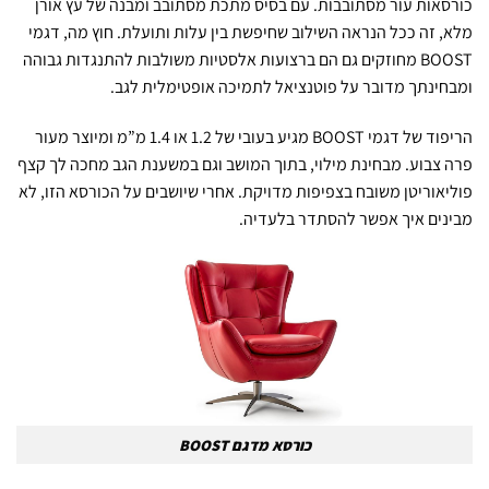
כורסאות עור מסתובבות. עם בסיס מתכת מסתובב ומבנה של עץ אורן
מלא, זה ככל הנראה השילוב שחיפשת בין עלות ותועלת. חוץ מה, דגמי
BOOST מחוזקים גם הם ברצועות אלסטיות משולבות להתנגדות גבוהה
ומבחינתך מדובר על פוטנציאל לתמיכה אופטימלית לגב.
הריפוד של דגמי BOOST מגיע בעובי של 1.2 או 1.4 מ”מ ומיוצר מעור
פרה צבוע. מבחינת מילוי, בתוך המושב וגם במשענת הגב מחכה לך קצף
פוליאוריטן משובח בצפיפות מדויקת. אחרי שיושבים על הכורסא הזו, לא
מבינים איך אפשר להסתדר בלעדיה.
כורסא מדגם BOOST