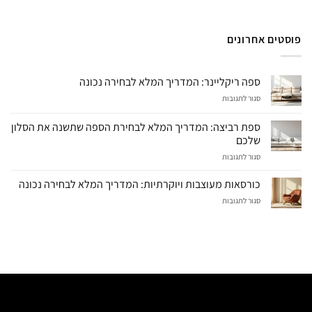
פוסטים אחרונים
ספה ריקליינר: המדריך המלא לבחירה נכונה
על
סגור לתגובות
ספה
ריקליינר:
ספת רביצה: המדריך המלא לבחירת הספה שתשנה את הסלון
המדריך
שלכם
המלא
על
סגור לתגובות
לבחירה
ספת
נכונה
רביצה:
כורסאות מעוצבות ויוקרתיות: המדריך המלא לבחירה נכונה
המדריך
על
סגור לתגובות
המלא
כורסאות
לבחירת
מעוצבות
הספה
ויוקרתיות:
שתשנה
המדריך
את
המלא
הסלון
לבחירה
שלכם
נכונה