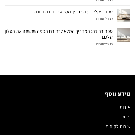
סלון
ריקליינר
ספה ריקליינר: המדריך המלא לבחירה נכונה
חשמלי:
על
סגור לתגובות
המדריך
ספה
המלא
ריקליינר:
לבחירת
ספת רביצה: המדריך המלא לבחירת הספה שתשנה את הסלון
המדריך
מערכת
שלכם
המלא
הישיבה
על
סגור לתגובות
לבחירה
הנכונה
ספת
נכונה
רביצה:
המדריך
המלא
לבחירת
הספה
שתשנה
את
הסלון
מידע נוסף
שלכם
אודות
מגזין
שירות לקוחות