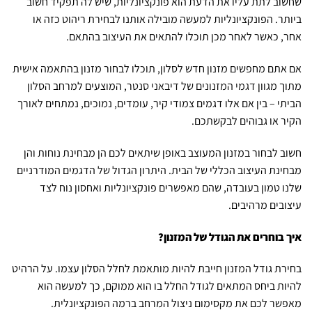
שחשוב לתת עליו את הדעת הוא פונקציונליות, שיש לה תפקיד חשוב
ביותר. הפונקציונליות למעשה מובילה אותנו לבחירת ריהוט כזה או
אחר, כאשר לאחר מכן תוכלו להתאים את העיצוב בהתאם.
אם אתם מחפשים מזנון חדש לסלון, תוכלו לבחור מזנון בהתאמה אישית
מתוך מגוון
דגמי המזנונים של דיבאני סנטר
, המוצעים למרחב הסלון
הביתי – בין אם אלו דגמים צמודי קיר, עומדים, נמוכים, נמתחים לאורך
הקיר או גבוהים לבקשתכם.
חשוב לבחור במזנון המעוצב באופן שיתאים לכם הן מבחינת נוחות והן
מבחינת העיצוב הכללי של הבית. היתרון הגדול של הדגמים המודרניים
שלנו טמון בעובדה, שהם מאפשרים פונקציונליות ואחסון נוח לצד
עיצובים מרהיבים.
איך בוחרים את הגודל של המזנון?
בחירת גודל המזנון חייבת להיות מותאמת לחלל הסלון עצמו. על הרהיט
להיות ביחס המתאים לגודל החלל בו הוא ממוקם, כך למעשה הוא
מאפשר לכם את מקסימום ניצול המרחב ברמה הפונקציונלית.