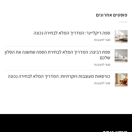
פוסטים אחרונים
ספה ריקליינר: המדריך המלא לבחירה נכונה
על
סגור לתגובות
ספה
ריקליינר:
ספת רביצה: המדריך המלא לבחירת הספה שתשנה את הסלון
המדריך
שלכם
המלא
על
סגור לתגובות
לבחירה
ספת
נכונה
רביצה:
כורסאות מעוצבות ויוקרתיות: המדריך המלא לבחירה נכונה
המדריך
על
סגור לתגובות
המלא
כורסאות
לבחירת
מעוצבות
הספה
ויוקרתיות:
שתשנה
המדריך
את
המלא
הסלון
לבחירה
שלכם
נכונה