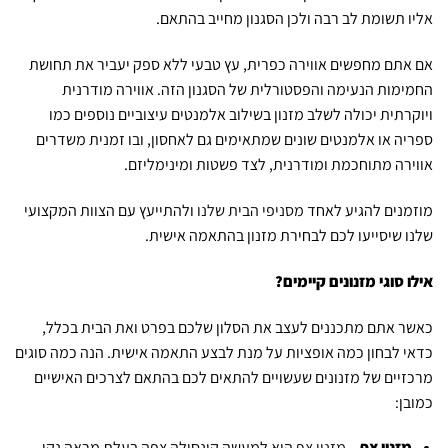
אליו תשומת לב רבה ולכן הסגנון מחייב בהתאם.
אם אתם מחפשים אווירה כפרית, עץ טבעי ללא ספק יעביר את תחושת
החמימות הנעימה והפסטורלית של הסגנון הזה. אווירה מודרנית
ויוקרתית יכולה לשלב מזנון בשילוב אלמנטים עיצוביים נוספים כמו
ספריה או אלמנטים שונים שמתאימים גם לאחסון, ובו זמנית משדרים
אווירה מתוחכמת ומודרנית, לצד פשטות ומינימליזם.
מוזמנים להגיע לאחד
מסניפי הבית שלנו
ולהתייעץ עם הצוות המקצועי
שלנו שיסייעו לכם לבחירת מזנון בהתאמה אישית.
אילו סוגי מזנונים קיימים?
כאשר אתם מתכננים לעצב את הסלון שלכם בפרט ואת הבית בכלל,
כדאי לבחון כמה אופציות על מנת לבצע התאמה אישית. הנה כמה סוגים
מרכזיים של מזנונים שעשויים להתאים לכם בהתאם לצרכים האישיים
כמובן:
מזנון צף
–
מזנון צף
הוא למעשה קונסולה צפה בעלת מראה נקי,