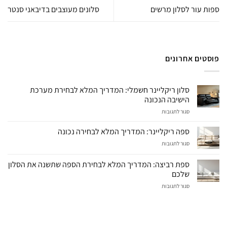
ספות עור לסלון מרשים
סלונים מעוצבים בדיבאני סנטר
פוסטים אחרונים
סלון ריקליינר חשמלי: המדריך המלא לבחירת מערכת
הישיבה הנכונה
על
סגור לתגובות
סלון
ריקליינר
ספה ריקליינר: המדריך המלא לבחירה נכונה
חשמלי:
על
סגור לתגובות
המדריך
ספה
המלא
ריקליינר:
לבחירת
ספת רביצה: המדריך המלא לבחירת הספה שתשנה את הסלון
המדריך
מערכת
שלכם
המלא
הישיבה
על
סגור לתגובות
לבחירה
הנכונה
ספת
נכונה
רביצה:
המדריך
המלא