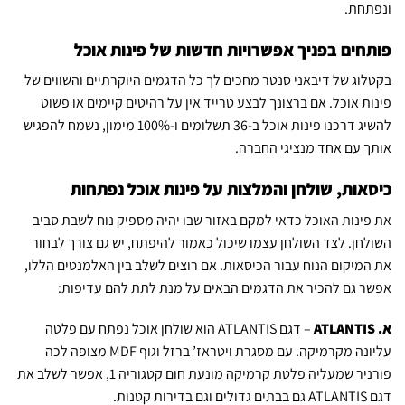
ונפתחת.
פותחים בפניך אפשרויות חדשות של פינות אוכל
בקטלוג של דיבאני סנטר מחכים לך כל הדגמים היוקרתיים והשווים של
פינות אוכל. אם ברצונך לבצע טרייד אין על רהיטים קיימים או פשוט
להשיג דרכנו פינות אוכל ב-36 תשלומים ו-100% מימון, נשמח להפגיש
אותך עם אחד מנציגי החברה.
כיסאות, שולחן והמלצות על פינות אוכל נפתחות
את פינות האוכל כדאי למקם באזור שבו יהיה מספיק נוח לשבת סביב
השולחן. לצד השולחן עצמו שיכול כאמור להיפתח, יש גם צורך לבחור
את המיקום הנוח עבור הכיסאות. אם רוצים לשלב בין האלמנטים הללו,
אפשר גם להכיר את הדגמים הבאים על מנת לתת להם עדיפות:
א.
ATLANTIS
– דגם ATLANTIS הוא שולחן אוכל נפתח עם פלטה
עליונה מקרמיקה. עם מסגרת ויטראז’ ברזל וגוף MDF מצופה לכה
פורניר שמעליה פלטת קרמיקה מונעת חום קטגוריה 1, אפשר לשלב את
דגם ATLANTIS גם בבתים גדולים וגם בדירות קטנות.