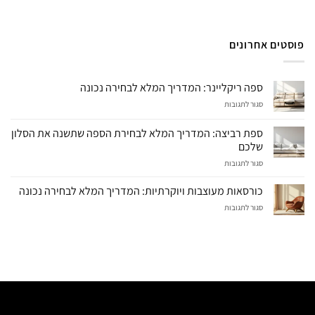
פוסטים אחרונים
ספה ריקליינר: המדריך המלא לבחירה נכונה
על
סגור לתגובות
ספה
ריקליינר:
ספת רביצה: המדריך המלא לבחירת הספה שתשנה את הסלון
המדריך
שלכם
המלא
על
סגור לתגובות
לבחירה
ספת
נכונה
רביצה:
כורסאות מעוצבות ויוקרתיות: המדריך המלא לבחירה נכונה
המדריך
על
סגור לתגובות
המלא
כורסאות
לבחירת
מעוצבות
הספה
ויוקרתיות:
שתשנה
המדריך
את
המלא
הסלון
לבחירה
שלכם
נכונה