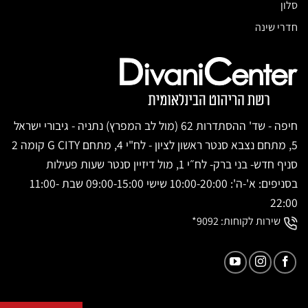
סלון
חדרי שינה
חיפה - שד' ההסתדרות 62 (מול לב המפרץ) נתניה - גיבורי ישראל
5, מתחם נצבא סנטר ראשון לציון - לח"י 4, מתחם G CITY קומה 2
סניף חדש- בני ברק- לח״י 1, מול דיזיין סנטר שעות פעילות
בסניפים: א'-ה': 10:00-20:00 שישי 09:00-15:00 שבת 11:00-
22:00
שירות לקוחות:
9092*