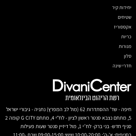
יחידות קיר
שטיחים
אקססוריז
כריות
מנורות
סלון
חדרי שינה
חיפה - שד' ההסתדרות 62 (מול לב המפרץ) נתניה - גיבורי ישראל
5, מתחם נצבא סנטר ראשון לציון - לח"י 4, מתחם G CITY קומה 2
סניף חדש- בני ברק- לח״י 1, מול דיזיין סנטר שעות פעילות
בסניפים: א'-ה': 10:00-20:00 שישי 09:00-15:00 שבת 11:00-