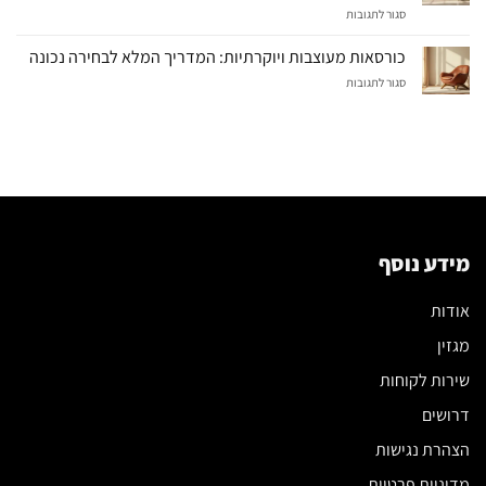
על
סגור לתגובות
לבחירה
ספת
נכונה
רביצה:
כורסאות מעוצבות ויוקרתיות: המדריך המלא לבחירה נכונה
המדריך
על
סגור לתגובות
המלא
כורסאות
לבחירת
מעוצבות
הספה
ויוקרתיות:
שתשנה
המדריך
את
המלא
הסלון
לבחירה
שלכם
נכונה
מידע נוסף
אודות
מגזין
שירות לקוחות
דרושים
הצהרת נגישות
מדיניות פרטיות