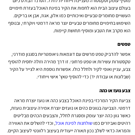
מוסיף עומק וטקסטורה מעניינת וייחודית לחלל. הטרנד הבולט כיום
בעולם עיצוב הבית הוא לחפות את הקיר בפינת האוכל בעזרת חיפויים
העשויים מחומרים טבעיים ואיכותיים כמו אלון, אגוז, אבן או בריקים.
השימוש בחיפויים מחומרים טבעיים יוצר מראה דרמטי ויוקרתי, ובנוסף
הוא מקרב את הטבע ומוסיף תחושת קיימות.
טפטים
אפשר להדביק טפט מרשים עם דוגמאות גיאומטריות בסגנון מודרני,
טקסטורות עשירות או טפט פרחוני. זו דרך מהירה וזולה יחסית להוסיף
צבע, עניין ואופי לקיר ולחלל כולו. אפשרות נוספת היא לצייר על הקיר
(שבלונות או עבודת יד) כדי להוסיף טאץ’ אישי וייחודי.
צבע נועז או כהה
צביעת הקיר המרכזי בפינת האוכל בצבע כהה או נועז יוצרת מראה
דרמטי. הצביעה בגוונים כהים או נועזים יוצרת אמירה עיצובית נועזת,
כאשר גוון כהה יוצר עומק ומסגרת לחלל, והצבעים הכהים מבליטים
רהיטים ואביזרים כמו
שולחנות לפינת אוכל
, וכדי להשלים את האווירה
והמראה כדאי לשלב נכון תאורה ייעודית בעיצוב רלוונטי לעיצוב הקיים.