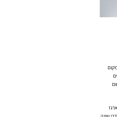
מקום
ם
שם
ארגז
דרי שינה