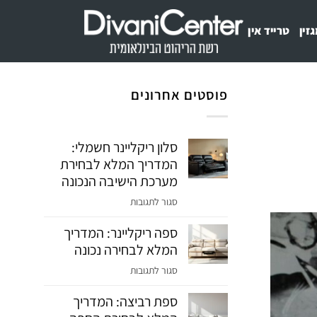
זין
טרייד אין
פוסטים אחרונים
סלון ריקליינר חשמלי:
המדריך המלא לבחירת
מערכת הישיבה הנכונה
על
סגור לתגובות
סלון
ספה ריקליינר: המדריך
ריקליינר
המלא לבחירה נכונה
חשמלי:
המדריך
על
סגור לתגובות
המלא
ספה
לבחירת
ספת רביצה: המדריך
ריקליינר:
מערכת
המדריך