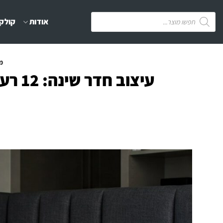
Ski
Products
אודות
קולקצ
t
search
conten
מ
עיצוב