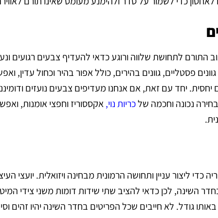
לאחסון כדי לשמור על סדר ולהימנע מעומס שאינו תורם לאווירה
וב התורם לתחושת שלווה ורוגע כדאי להעדיף צבעים רגועים ונעי
נים פסטליים, גוונים בהירים, כולל אפור בהיר וכחול עדין, ואפ
יחסית. יחד עם זאת, אם אנחנו מעדיפים צבעים נועזים ודומיננט
בחירה נכונה וחכמה של
כריות נוי
,
אקססוריז וחפצי אומנות, ואפש
ית.
ה כדי ליצור עניין ותחושה הרמונית מבחינה ויזואלית. יועצי העיצ
בחדר השינה, לכן כדאי להציב שתי שידות דומות משני צידי המיט
אותו גודל. לא חייבים שכל הפריטים בחדר השינה יהיו זהים וסי