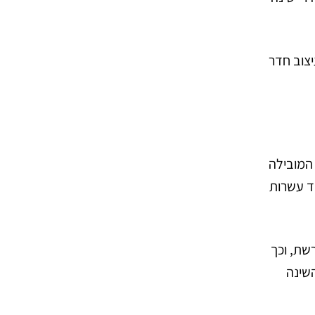
ושא עיצוב חדר שינה. המדריך כולל 12 רעיונות לעיצוב חדר
 המובילה
ל קלווין ג’יורמינו, רשתות ריהוט יוקרתיות מצרפת כמו Home Salons ו-XXL, ועוד עשרות
רשת, וכך
השינה