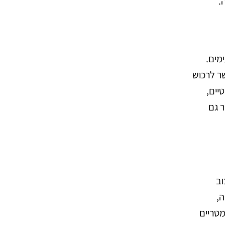
.
מים.
שר לרכוש
יים,
ר גם
וב
ה,
מטריים