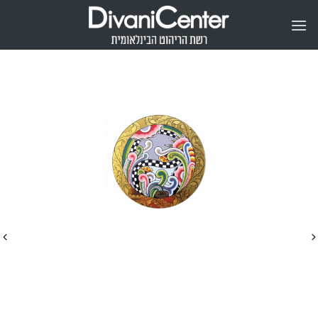
Ski
t
conten