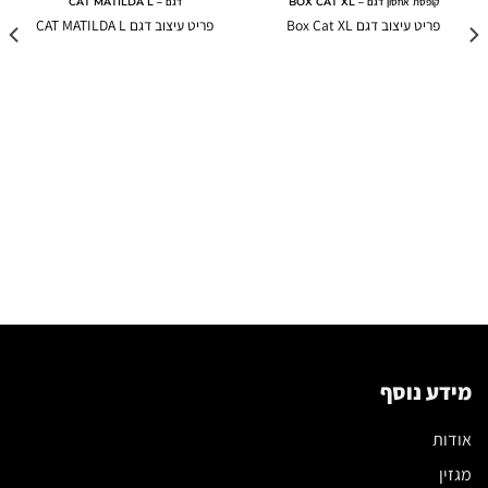
קופסת אחסון דגם – BOX CAT XL
דגם – CAT MATILDA L
פריט עיצוב דגם Box Cat XL
פריט עיצוב דגם CAT MATILDA L
מידע נוסף
אודות
מגזין