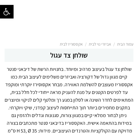
פתח סרגל נ
/
/
עמוד הבית
אביזרי נוי לבית
אקססוריז לבית
שולחן צד עגול
שולחן צד עגול בעיצוב מרהיב ומיוחד. בחנויות הרשת של דיבאני סנטר
קיים מגוון גדול של דקורציה ואביזרים משלימים לעיצוב הבית כמו
אקססוריז מעוצבים להשלמת האווירה. מבחר אקסוסירז יוקרתי ומוקפד
עד לפרטים הקטנים על מנת להעניק מראה ייחודי לכל חלל בבית,
המתאימים לחדר השינה או לסלון במגע רך ומלטף קלים לניקוי ומיוצרים
בתקנים מחמירים ביותר תוך התייחסות לעיצוב קפדני, שיקי ויוקרתי.
ניתן לבחור ממלאי קיים במגוון צורות, סגנונות וגדלים ולהזמין גם
במידות בהתאמה אישית.
האקססוריז
בדיבאני סנטר מתכתבים בצורה
מדויקת עם
הקולקציות
והטרנדים העיצוביים. מידות: H 53, Ø 35 ס"מ