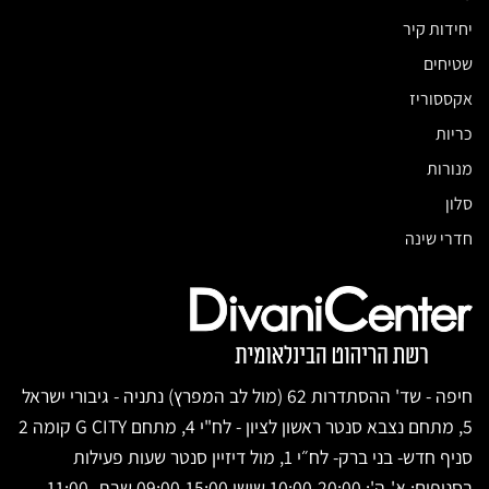
יחידות קיר
שטיחים
אקססוריז
כריות
מנורות
סלון
חדרי שינה
חיפה - שד' ההסתדרות 62 (מול לב המפרץ) נתניה - גיבורי ישראל
5, מתחם נצבא סנטר ראשון לציון - לח"י 4, מתחם G CITY קומה 2
סניף חדש- בני ברק- לח״י 1, מול דיזיין סנטר שעות פעילות
בסניפים: א'-ה': 10:00-20:00 שישי 09:00-15:00 שבת 11:00-