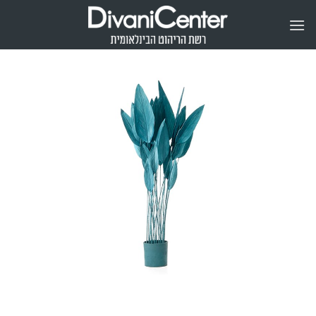
Ski
t
conten