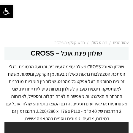
פתח סרגל נ
/
/
עמוד הבית
ריהוט לסלון
חדש: קולקציה 2026
שולחן פינת אוכל – CROSS
שולחן האוכל CROSS משלב עוצמה עיצובית ותנועה הרמונית. רגלי
המתכת המצטלבות נראות כאילו נובעות מן הקרקע, ונושאות משטח
זכוכית מחוסמת בעל אפקט גל מהפנט. שילוב בין חומריות מודרנית
לאסתטיקה דינמית מעניק לשולחן נוכחות פיסולית ייחודית. שני
ההרחבות האלגנטיות מאפשרות לארח בקלות ובסטייל, לארוחות
משפחתיות או לאירועים חגיגיים. הדגם המוצג בתמונה: שולחן אוכל עם
2 הרחבות של 40 ס"מ - L200/280 x H76 x P110. הדגם זמין גם
במידות, צבעים וגימורים נוספים בהתאמה אישית.