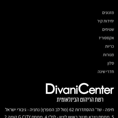
מזנונים
יחידות קיר
שטיחים
אקססוריז
כריות
מנורות
סלון
חדרי שינה
חיפה - שד' ההסתדרות 62 (מול לב המפרץ) נתניה - גיבורי ישראל
5, מתחם נצבא סנטר ראשון לציון - לח"י 4, מתחם G CITY קומה 2