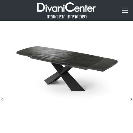
Ski
t
conten