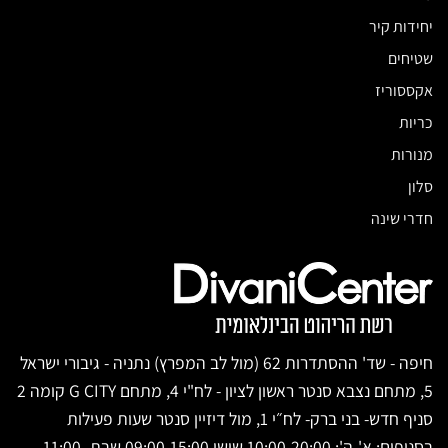
יחידות קיר
שטיחים
אקססוריז
כריות
מנורות
סלון
חדרי שינה
חיפה - שד' ההסתדרות 62 (מול לב המפרץ) נתניה - גיבורי ישראל
5, מתחם נצבא סנטר ראשון לציון - לח"י 4, מתחם G CITY קומה 2
סניף חדש- בני ברק- לח״י 1, מול דיזיין סנטר שעות פעילות
בסניפים: א'-ה': 10:00-20:00 שישי 09:00-15:00 שבת 11:00-