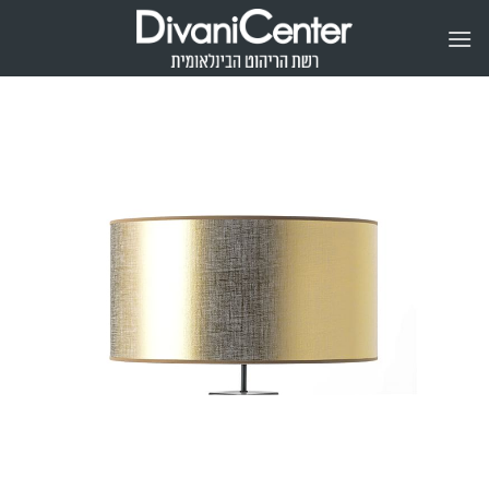
Ski
t
conten