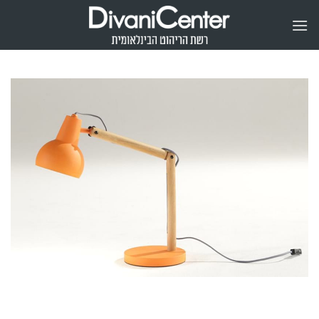
Ski
t
conten