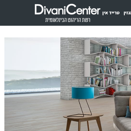
זין
טרייד אין