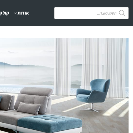
Ski
Products
אודות
קולקצ
t
search
conten