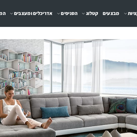
יות
מבצעים
קטלוג
הסניפים
אדריכלים ומעצבים
המג