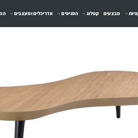
יות
מבצעים
קטלוג
הסניפים
אדריכלים ומעצבים
המג