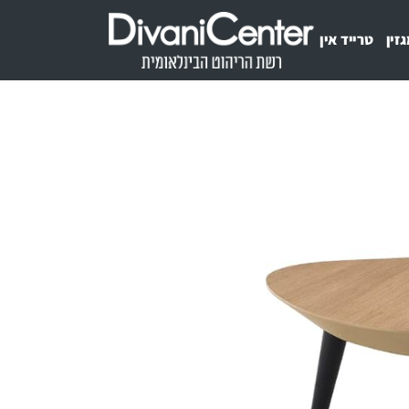
זין
טרייד אין