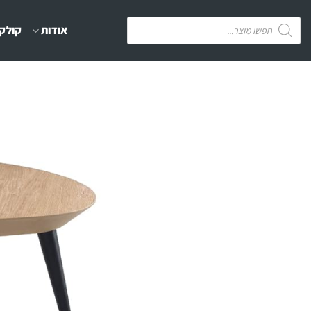
Ski
Products
אודות
קולקצ
t
search
conten