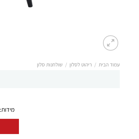
/
/
עמוד הבית
ריהוט לסלון
שולחנות סלון
מידות: L: 130 H: 35 P: 80 מסגרת: עץ פלטה עליונה: פורניר אלון DF