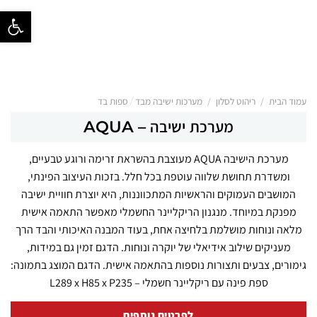
פתח סרגל נ
/
/
עמוד הבית
ריהוט לסלון
מערכות ישיבה מבד / ספות בד
מערכת ישיבה – AQUA
מערכת הישיבה AQUA מעוצבת בהשראת זרימה ורוגע טבעיים,
ומשדרת תחושת שלווה עוטפת בכל חלל. בזכות העיצוב הפינתי,
המושבים העמוקים והראשיות המתכווננות, היא יוצרת חוויית ישיבה
מפנקת במיוחד. מנגנון הריקליינר החשמלי מאפשר התאמה אישית
מלאה ונוחות מושלמת בלחיצה אחת, בעוד המבנה האיכותי והבד הרך
מעניקים שילוב אידיאלי של יוקרה ונוחות. הדגם זמין גם במידות,
גימורים, צבעים ותצורות נוספות בהתאמה אישית. הדגם המוצג בתמונה:
ספת פינה עם ריקליינר חשמלי – L289 x H85 x P235
לפרטים נוספים