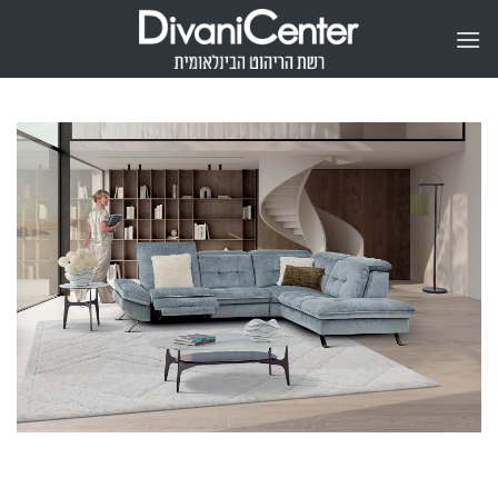
Ski
t
conten