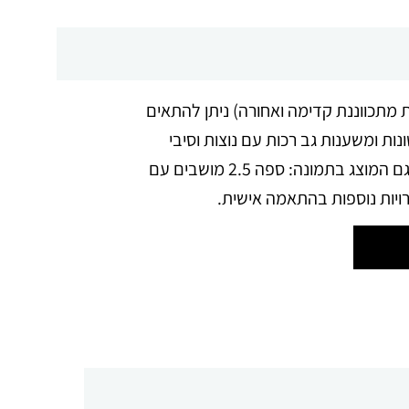
ל (משענת מתכווננת קדימה ואחורה) ניתן להתאים
נות ומשענות גב רכות עם נוצות וסיבי
פוליאסטר יוצר חוויית ישיבה מושלמת. עיצוב נקי ורגלי עץ בגוון ונגה מעניקים לספה מראה יוקרתי וחם. הדגם המוצג בתמונה: ספה 2.5 מושבים עם