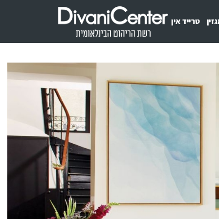
זין
טרייד אין