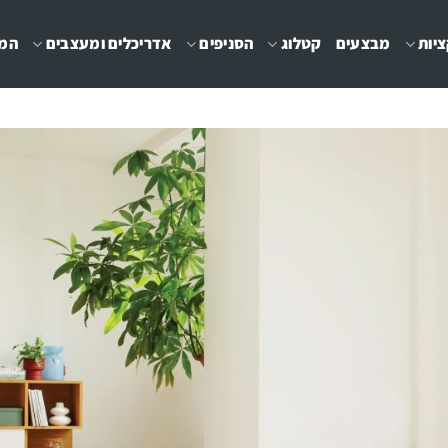
יות
מבצעים
קטלוג
הסניפים
אדריכלים ומעצבים
המג