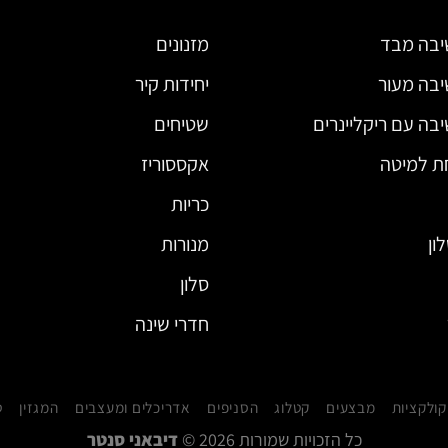
יבה מבד
מזנונים
יבה מעור
יחידות קיר
בה עם ריקליינרים
שטיחים
ת למיטה
אקססוריז
כריות
ון
מנורות
סלון
חדרי שינה
קולקציות
מבצעים
קטלוג
הסניפים
אדריכלים ומעצבים
המגזין
ט
כל הזכויות שמורות 2026 ©
דיבאני סנטר