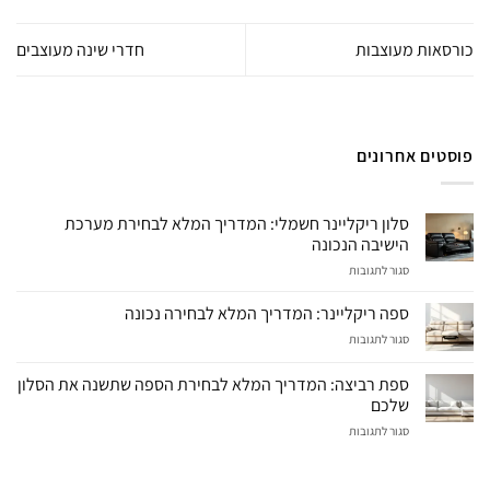
כורסאות מעוצבות
חדרי שינה מעוצבים
פוסטים אחרונים
סלון ריקליינר חשמלי: המדריך המלא לבחירת מערכת
הישיבה הנכונה
על
סגור לתגובות
סלון
ריקליינר
ספה ריקליינר: המדריך המלא לבחירה נכונה
חשמלי:
על
סגור לתגובות
המדריך
ספה
המלא
ריקליינר:
לבחירת
ספת רביצה: המדריך המלא לבחירת הספה שתשנה את הסלון
המדריך
מערכת
שלכם
המלא
הישיבה
על
סגור לתגובות
לבחירה
הנכונה
ספת
נכונה
רביצה:
המדריך